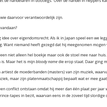
et de handelaren in bootlegs.’ Over de handel in neppers ka
t wie daarvoor verantwoordelijk zijn.
t vandaan?
 idee over eigendomsrecht. Als ik in Japan speel een we le
 nog. Want niemand heeft gezegd dat hij meegenomen mogen
dereen niet alleen hel boekje maar ook de stoel mee naar huis.
is. Maar het is mijn 
bloody name
 die erop staat. Daar ging mi
uziek, maar zijn platenmaatschappij bepaalt wat er mee gaa
en conflict ontstaan omdat hij meer dan één plaat per jaar
nce-tapes in bezit, waarvan eens in de zoveel tijd slordige 