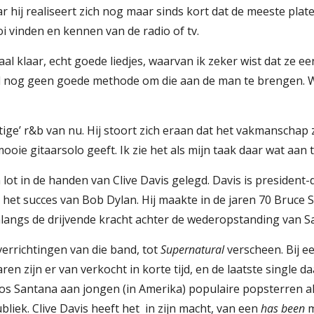
aar hij realiseert zich nog maar sinds kort dat de meeste pla
i vinden en kennen van de radio of tv.
iaal klaar, echt goede liedjes, waarvan ik zeker wist dat ze 
 nog geen goede methode om die aan de man te brengen. Wa
ige’ r&b van nu. Hij stoort zich eraan dat het vakmanschap z
oie gitaarsolo geeft. Ik zie het als mijn taak daar wat aan t
 lot in de handen van Clive Davis gelegd. Davis is president-d
 het succes van Bob Dylan. Hij maakte in de jaren 70 Bruce S
langs de drijvende kracht achter de wederopstanding van S
rrichtingen van die band, tot 
Supernatural
 verscheen. Bij e
en zijn er van verkocht in korte tijd, en de laatste single da
iek. Clive Davis heeft het  in zijn macht, van een 
has been
 