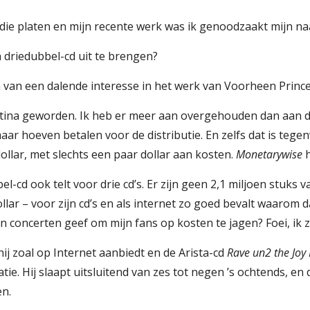
n die platen en mijn recente werk was ik genoodzaakt mijn na
driedubbel-cd uit te brengen?
in van een dalende interesse in het werk van Voorheen Princ
 platina geworden. Ik heb er meer aan overgehouden dan aan de
ar hoeven betalen voor de distributie. En zelfs dat is tege
dollar, met slechts een paar dollar aan kosten. 
Monetarywise
 
el-cd ook telt voor drie cd’s. Er zijn geen 2,1 miljoen stuks
llar – voor zijn cd’s en als internet zo goed bevalt waarom dan
n concerten geef om mijn fans op kosten te jagen? Foei, ik
hij zoal op Internet aanbiedt en de Arista-cd 
Rave un2 the Joy 
ie. Hij slaapt uitsluitend van zes tot negen ’s ochtends, en de
en.