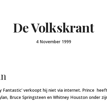
ip to main content
Skip to navigat
De Volkskrant
4 November 1999
an
y Fantastic’ verkoopt hij niet via internet. Prince  he
Dylan, Bruce Springsteen en Whitney Houston onder zij