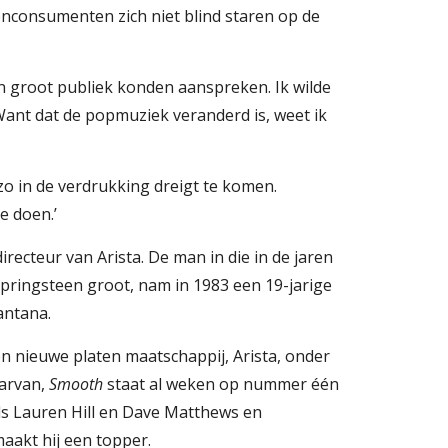
tenconsumenten zich niet blind staren op de 
een groot publiek konden aanspreken. Ik wilde 
nt dat de popmuziek veranderd is, weet ik 
o in de verdrukking dreigt te komen. 
e doen.’
irecteur van Arista. De man in die in de jaren 
pringsteen groot, nam in 1983 een 19-jarige 
antana.
en nieuwe platen maatschappij, Arista, onder 
arvan, 
Smooth
 staat al weken op nummer één 
in de Billboard Hot 100. Dekens koppelde Carlos Santana aan jongen (in Amerika) populaire popsterren als Lauren Hill en Dave Matthews en 
maakt hij een topper.