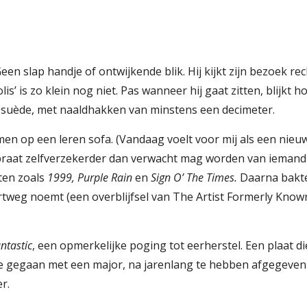
n slap handje of ontwijkende blik. Hij kijkt zijn bezoek rech
s’ is zo klein nog niet. Pas wanneer hij gaat zitten, blijkt h
uw suède, met naaldhakken van minstens een decimeter.
 op een leren sofa. (Vandaag voelt voor mij als een nieuw b
j praat zelfverzekerder dan verwacht mag worden van iemand d
ten zoals 
1999, Purple Rain 
en 
Sign O’ The Times.
 Daarna bakte
rtweg noemt (een overblijfsel van The Artist Formerly Known A
ntastic
, een opmerkelijke poging tot eerherstel. Een plaat di
e gegaan met een major, na jarenlang te hebben afgegeven 
r.