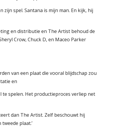
 zijn spel. Santana is mijn man. En kijk, hij 
De ontmoeting tussen hem en Clive Davis leidde tot een zakelijke overeenkomst. Arista verzorgt de marketing en distributie en The Artist behoud de 
 Sheryl Crow, Chuck D, en Maceo Parker 
worden van een plaat die vooral blijdschap zou 
tatie en
 te spelen. Het productieproces verliep net 
Maar, zegt hij stellig, het is onzin te veronderstellen dat die naam voor de consument meer kwaliteit impliceert dan The Artist. Zelf beschouwt hij 
jn tweede plaat.’