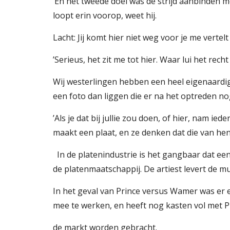
’En het tweede doel was de strijd aanbinden m
loopt erin voorop, weet hij.
Lacht: Jij komt hier niet weg voor je me vertel
’Serieus, het zit me tot hier. Waar lui het rech
Wij westerlingen hebben een heel eigenaardig
een foto dan liggen die er na het optreden
’Als je dat bij jullie zou doen, of hier, nam ie
maakt een plaat, en ze denken dat die van hen 
  In de platenindustrie is het gangbaar dat een artiest de moederbanden (masters) van zijn muziek, waarvan een plaat of cd wordt geperst, afstaat aan 
de platenmaatschappij. De artiest levert de m
In het geval van Prince versus Wamer was er e
mee te werken, en heeft nog kasten vol met Pri
de markt worden gebracht.