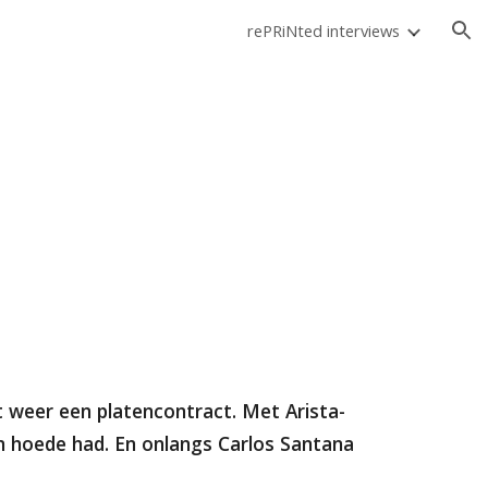
rePRiNted interviews
ion
eft weer een platencontract. Met Arista-
n hoede had. En onlangs Carlos Santana 