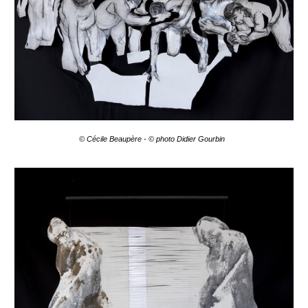
© Cécile Beaupère - © pho
to
Didier Gourbin