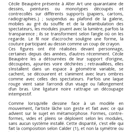
Cécile Beaupère présente à Alter Art une quarantaine de
dessins, peintures ou monotypes découpés et
contrecollés sur différents supports (papiers, cartons,
radiographies..) ; suspendus au plafond de la galerie,
mobiles au gré du souffle et de la déambulation des
spectateurs, les modules jouent avec la lumière, parfois la
transparence ; ils se transforment selon l’angle où on les
regarde. Le fil noir d’accroche souligne une forme, la
couture participant au dessin comme un coup de crayon.
Ces figures ont été réalisées devant personnage,
certaines depuis des années, d’autres récemment. Cécile
Beaupère les a détournées de leur support d’origine,
découpées, ajourées voire déchirées ; retravaillées, elles
s’installent dans un espace à géométrie variable, se
cachent, se découvrent et s’animent avec leurs ombres
comme avec celles des spectateurs. Parfois une laque
rouge vient saisir l’arrondi d’un visage ou l’allongement
d’un bras. Une ligature noire rattrape un découpage
intempestif.
Comme lorsqu’elle dessine face à un modèle en
mouvement, l’artiste lâche son geste et fait avec ce qui
advient sur le sujet en métamorphose. Formes, contre-
formes, vides et pleins se déploient selon les modules,
sans aucun système installé. Cette disparité, c’est elle qui
fait la composition selon Calder (1), et non la symétrie ou