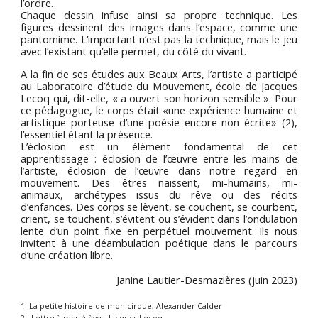
l’ordre.
Chaque dessin infuse ainsi sa propre technique. Les
figures dessinent des images dans l’espace, comme une
pantomime. L’important n’est pas la technique, mais le jeu
avec l’existant qu’elle permet, du côté du vivant.
A la fin de ses études aux Beaux Arts, l’artiste a participé
au Laboratoire d’étude du Mouvement, école de Jacques
Lecoq qui, dit-elle, « a ouvert son horizon sensible ». Pour
ce pédagogue, le corps était «une expérience humaine et
artistique porteuse d’une poésie encore non écrite» (2),
l’essentiel étant la présence.
L’éclosion est un élément fondamental de cet
apprentissage : éclosion de l’œuvre entre les mains de
l’artiste, éclosion de l’œuvre dans notre regard en
mouvement. Des êtres naissent, mi-humains, mi-
animaux, archétypes issus du rêve ou des récits
d’enfances. Des corps se lèvent, se couchent, se courbent,
crient, se touchent, s’évitent ou s’évident dans l’ondulation
lente d’un point fixe en perpétuel mouvement. Ils nous
invitent à une déambulation poétique dans le parcours
d’une création libre.
Janine Lautier-Desmazières (juin 2023
)
1 La petite histoire de mon cirque, Alexander Calder
2 Lettre à mes élèves, Jacques Lecoq