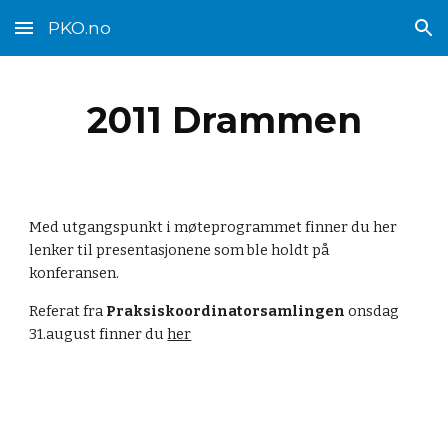
PKO.no
Skip to main content
Skip to navigation
2011 Drammen
Med utgangspunkt i møteprogrammet finner du her 
lenker til presentasjonene som ble holdt på 
konferansen. 
Referat fra 
Praksiskoordinatorsamlingen
 onsdag 
31.august finner du 
her