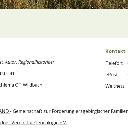
Kontakt
t, Autor, Regionalhistoriker
Telefon: 
str. 41
ePost:
chlema OT Wildbach
Weltnetz:
LAND
- Gemeinschaft zur Förderung erzgebirgischer Famili
dner Verein für Genealogie e.V.