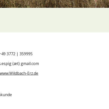
+49 3772 | 359995
s.espig (æt) gmail.com
www.Wildbach-Erz.de
enkunde