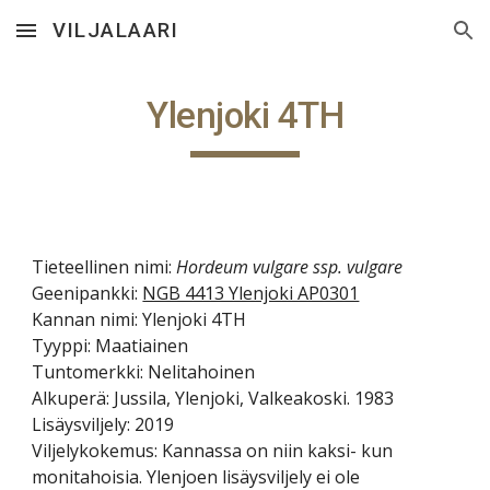
VILJALAARI
Skip to main content
Skip to navigation
Ylenjoki 4TH
Tieteellinen nimi:
Hordeum vulgare ssp. vulgare
Geenipankki:
NGB 4413 Ylenjoki AP0301
Kannan nimi: Ylenjoki 4TH
Tyyppi: Maatiainen
Tuntomerkki:
Nelitahoinen
Alkuperä: Jussila, Ylenjoki, Valkeakoski. 1983
Lisäysviljely: 2019
Viljelykokemus: Kannassa on niin kaksi- kun
monitahoisia. Ylenjoen lisäysviljely ei ole