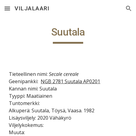
VILJALAARI
Skip to main content
Skip to navigation
Suutala
Tieteellinen nimi:
Secale cereale
Geenipankki:
NGB 2781 Suutala AP0201
Kannan nimi: S
uutala
Tyyppi: Maatiainen
Tuntomerkki:
Alkuperä: Suutala, Töysä, Vaasa. 198
2
Lisäysviljely: 2020 V
ähäkyrö
Viljelykokemus:
Muuta: