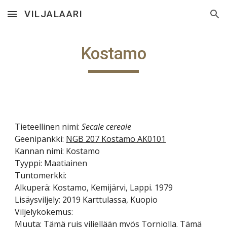
VILJALAARI
Skip to main content
Skip to navigation
Kostamo
Tieteellinen nimi:
Secale cereale
Geenipankki:
NGB 207 Kostamo AK0101
Kannan nimi: Kostamo
Tyyppi: Maatiainen
Tuntomerkki:
Alkuperä: Kostamo, Kemijärvi, Lapp
i. 1979
Lisäysviljely: 2019 Karttulassa
, Kuopio
Viljelykokemus:
Muuta: Tämä ruis viljellään myös Torniolla.
Tämä