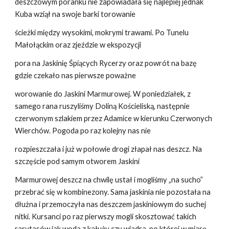
deszczowym poranku nie zapowiadała się najlepiej jednak
Kuba wziął na swoje barki torowanie
ścieżki między wysokimi, mokrymi trawami. Po Tunelu
Małołąckim oraz zjeździe w ekspozycji
pora na Jaskinię Śpiących Rycerzy oraz powrót na bazę
gdzie czekało nas pierwsze poważne
worowanie do Jaskini Marmurowej. W poniedziałek, z
samego rana ruszyliśmy Doliną Kościeliską, następnie
czerwonym szlakiem przez Adamice w kierunku Czerwonych
Wierchów. Pogoda po raz kolejny nas nie
rozpieszczała i już w połowie drogi złapał nas deszcz. Na
szczęście pod samym otworem Jaskini
Marmurowej deszcz na chwilę ustał i mogliśmy „na sucho”
przebrać się w kombinezony. Sama jaskinia nie pozostała na
dłużna i przemoczyła nas deszczem jaskiniowym do suchej
nitki. Kursanci po raz pierwszy mogli skosztować takich
rarytasów jak woda z kałuży czy wiadra, po której w miarę