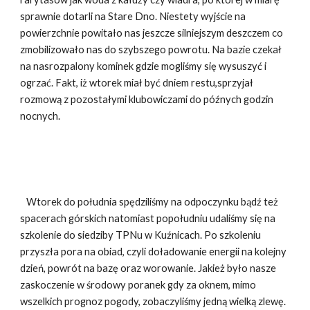
sprawnie dotarli na Stare Dno. Niestety wyjście na
powierzchnie powitało nas jeszcze silniejszym deszczem co
zmobilizowało nas do szybszego powrotu. Na bazie czekał
na nasrozpalony kominek gdzie mogliśmy się wysuszyć i
ogrzać. Fakt, iż wtorek miał być dniem restu,sprzyjał
rozmową z pozostałymi klubowiczami do późnych godzin
nocnych.
Wtorek do południa spędziliśmy na odpoczynku bądź też
spacerach górskich natomiast popołudniu udaliśmy się na
szkolenie do siedziby TPNu w Kuźnicach. Po szkoleniu
przyszła pora na obiad, czyli doładowanie energii na kolejny
dzień, powrót na bazę oraz worowanie. Jakież było nasze
zaskoczenie w środowy poranek gdy za oknem, mimo
wszelkich prognoz pogody, zobaczyliśmy jedną wielką zlewę.