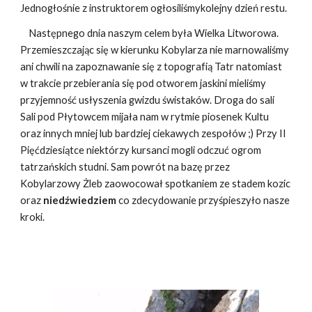
Jednogłośnie z instruktorem ogłosiliśmykolejny dzień restu.
Następnego dnia naszym celem była Wielka Litworowa.
Przemieszczając się w kierunku Kobylarza nie marnowaliśmy
ani chwili na zapoznawanie się z topografią Tatr natomiast
w trakcie przebierania się pod otworem jaskini mieliśmy
przyjemność usłyszenia gwizdu świstaków. Droga do sali
Sali pod Płytowcem mijała nam w rytmie piosenek Kultu
oraz innych mniej lub bardziej ciekawych zespołów ;­) Przy II
Pięćdziesiątce niektórzy kursanci mogli odczuć ogrom
tatrzańskich studni. Sam powrót na bazę przez
Kobylarzowy Żleb zaowocował spotkaniem ze stadem kozic
oraz
niedźwiedziem
co zdecydowanie przyśpieszyło nasze
kroki.