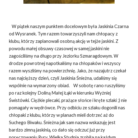
W piątek naszym punktem docelowym była Jaskinia Czarna
od Wysranek. Tym razem towarzyszyli nam chłopacy z
klubu, którzy zaplanowali osobną akcję w tejże jaskini. Z
powodu małej obsuwy czasowej w samej jaskini nie
zagościliśmy na długo przy Jeziorku Szmaragdowym. W
drodze powrotnej napotkaliśmy na chłopaków i wszyscy
razem wyszliśmy na powierzchnię. Jako, że nazajutrz czekał
nas najcięższy dzień, czyli Jaskinia Śnieżna, udaliśmy się
wspólnie na wymarzony obiad. W sobotę rano ruszyliśmy
po raz kolejny Doliną Małej Łąki w kierunku Wyżniej
Świstówki. Ciężkie plecaki, prażące słońce i kręte szlaki ;­) nie
pomagały w wędrówce. Przy odbiciu ze szlaku dogonili nas
chłopaki z klubu, którzy w planach mieli dotrzeć aż do
Suchego Biwaku. Śnieżna jak sam nazwa wskazuję jest
bardzo zimną jaskinią, co dało się odczuć już przy
poręczowaniu Rury. Wielka Studnia zrobiła na każdym