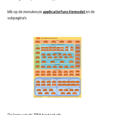
klik op de menukeuze 
applicatiefunctiemodel 
en de 
subpagina's
De kern van de ZiRA bestaat uit: