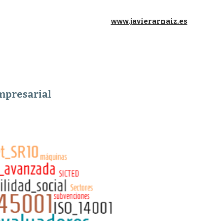
ion
www.javierarnaiz.es
empresarial