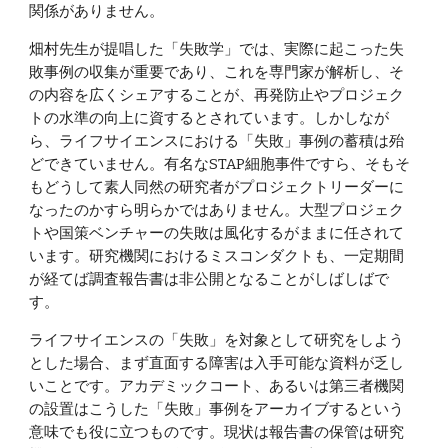
関係がありません。
畑村先生が提唱した「失敗学」では、実際に起こった失
敗事例の収集が重要であり、これを専門家が解析し、そ
の内容を広くシェアすることが、再発防止やプロジェク
トの水準の向上に資するとされています。しかしなが
ら、ライフサイエンスにおける「失敗」事例の蓄積は殆
どできていません。有名なSTAP細胞事件ですら、そもそ
もどうして素人同然の研究者がプロジェクトリーダーに
なったのかすら明らかではありません。大型プロジェク
トや国策ベンチャーの失敗は風化するがままに任されて
います。研究機関におけるミスコンダクトも、一定期間
が経てば調査報告書は非公開となることがしばしばで
す。
ライフサイエンスの「失敗」を対象として研究をしよう
とした場合、まず直面する障害は入手可能な資料が乏し
いことです。アカデミックコート、あるいは第三者機関
の設置はこうした「失敗」事例をアーカイブするという
意味でも役に立つものです。現状は報告書の保管は研究