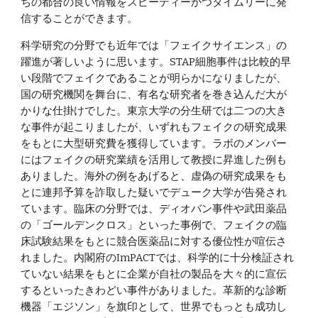
ちの都合の良い情報をスピーディーかつタイムリーに発
信することができます。
科学研究の分野でも近年では「フェイクサイエンス」の
躍進が著しいように思います。STAP細胞事件は比較的早
い段階でフェイクであることが明らかになりましたが、
国の研究機関を舞台に、有名な研究者を巻き込んだ大が
かりな仕掛けでした。東京大学の分生研では二つの大き
な事件が起こりましたが、いずれもフェイクの研究成果
をもとに大型研究費を獲得しています。ラボのメンバー
にはフェイクの研究業績を活用して教授に昇進した例も
ありました。海外の例をあげると、虚偽の研究成果をも
とに連邦予算を詐取した疑いでデューク大学が告発され
ています。臨床の分野では、ディオバン事件や武田薬品
の「ゴールデンクロス」といった事例で、フェイクの臨
床試験結果をもとに競合医薬品に対する優位性が喧伝さ
れました。内閣府のImPACTでは、科学的に十分検証され
ていない結果をもとに企業が自社の製品を大々的に宣伝
するといったきわどい事件がありました。革新的な診断
機器「エジソン」を旗印として、世界でもっとも成功し