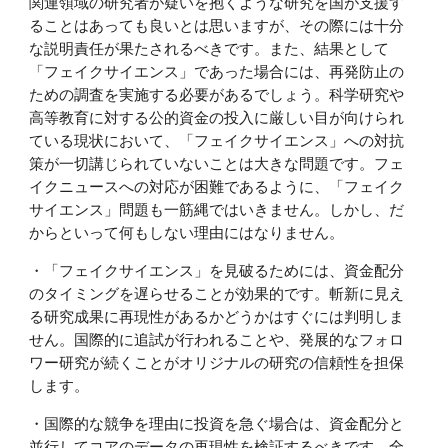
関連領域の研究者が疑いを抱くような研究を国が支援す
ることはあっても良いとは思いますが、その際には十分
な説明責任が果たされるべきです。また、結果として
「フェイクサイエンス」であった場合には、再発防止の
ための調査を実施する必要があるでしょう。科学研究や
高等教育に対する公的資金の投入に厳しい目が向けられ
ている現状において、「フェイクサイエンス」への対抗
策が一切講じられていないことは大きな問題です。フェ
イクニュースへの対応が困難であるように、「フェイク
サイエンス」問題も一筋縄ではいきません。しかし、だ
からといって何もしない理由にはなりません。
・「フェイクサイエンス」を見破るためには、資金配分
のタイミングを遅らせることが効果的です。斬新に見え
る研究成果に再現性があるかどうかはすぐには判明しま
せん。国際的に追試が行われることや、発展的なフォロ
ワー研究が続くことがオリジナルの研究の信頼性を担保
します。
・国際的な競争を理由に投資を急ぐ場合は、資金配分と
並行してコアのデータの再現性を検証するべきです。全