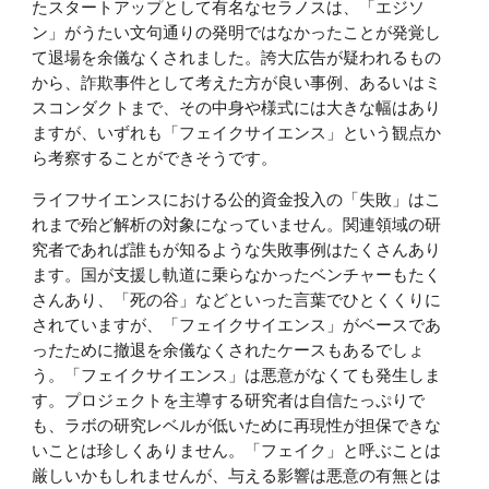
たスタートアップとして有名なセラノスは、「エジソ
ン」がうたい文句通りの発明ではなかったことが発覚し
て退場を余儀なくされました。誇大広告が疑われるもの
から、詐欺事件として考えた方が良い事例、あるいはミ
スコンダクトまで、その中身や様式には大きな幅はあり
ますが、いずれも「フェイクサイエンス」という観点か
ら考察することができそうです。
ライフサイエンスにおける公的資金投入の「失敗」はこ
れまで殆ど解析の対象になっていません。関連領域の研
究者であれば誰もが知るような失敗事例はたくさんあり
ます。国が支援し軌道に乗らなかったベンチャーもたく
さんあり、「死の谷」などといった言葉でひとくくりに
されていますが、「フェイクサイエンス」がベースであ
ったために撤退を余儀なくされたケースもあるでしょ
う。「フェイクサイエンス」は悪意がなくても発生しま
す。プロジェクトを主導する研究者は自信たっぷりで
も、ラボの研究レベルが低いために再現性が担保できな
いことは珍しくありません。「フェイク」と呼ぶことは
厳しいかもしれませんが、与える影響は悪意の有無とは