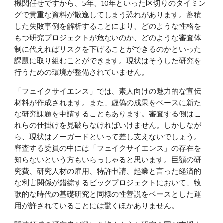
機関任せですから、5年、10年といった区切りのタイミン
グで貴重な資料が散逸してしまう恐れがあります。蓄積
した失敗事例を解析することにより、どのような性格を
もつ研究プロジェクトが危ないのか、どのような審査体
制に代えればリスクを下げることができるのかといった
課題に取り組むことができます。現状はそうした研究を
行うための環境が整備されていません。
「フェイクサイエンス」では、素人向けの魅力的な宣伝
材料が作成されます。また、虚偽の成果をベースに新た
な研究課題を申請することもあります。審査する側はこ
れらの仕掛けを見破らなければいけません。しかしなが
ら、現状はノーガードといって差し支えないでしょう。
審査する委員の中には「フェイクサイエンス」の存在を
知らないという方もいらっしゃると思います。巨額の研
究費、研究人材の雇用、特許申請、起業と言った経済的
な利害関係が錯綜するビッグプロジェクトにおいて、牧
歌的な時代の基礎研究と同様の性善説をベースとした運
用が許されていることには驚くほかありません。