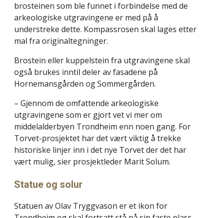
brosteinen som ble funnet i forbindelse med de 
arkeologiske utgravingene er med på å 
understreke dette. Kompassrosen skal lages etter 
mal fra originaltegninger.
Brostein eller kuppelstein fra utgravingene skal 
også brukes inntil deler av fasadene på 
Hornemansgården og Sommergården.
– Gjennom de omfattende arkeologiske 
utgravingene som er gjort vet vi mer om 
middelalderbyen Trondheim enn noen gang. For 
Torvet-prosjektet har det vært viktig å trekke 
historiske linjer inn i det nye Torvet der det har 
vært mulig, sier prosjektleder Marit Solum.
Statue og solur
Statuen av Olav Tryggvason er et ikon for 
Trondheim og skal fortsatt stå på sin faste plass. 