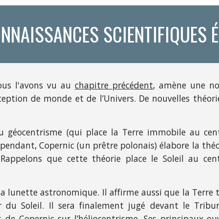
CONNAISSANCES SCIENTIFIQUES 
ous l'avons vu au
chapitre précédent
, amène une no
eption de monde et de l’Univers. De nouvelles théori
 du géocentrisme (qui place la Terre immobile au cen
endant, Copernic (un prêtre polonais) élabore la théo
. Rappelons que cette théorie place le Soleil au cen
sa lunette astronomique. Il affirme aussi que la Terre
du Soleil. Il sera finalement jugé devant le Tribu
es de Copernic sur l’héliocentrisme. Ses principaux ou