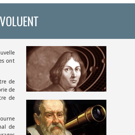
ÉVOLUENT
uvelle
es ont
tre de
rie de
tre de
 tourne
nal de
vrages