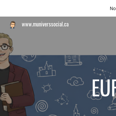
No
Sk
www.muniverssocial.ca
EU