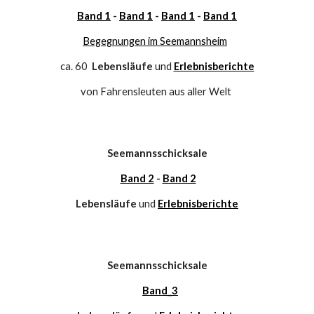
Band 1
 - 
Band 1
 - 
Band 1
 - 
Band
1
Begegnungen im Seemannsheim
ca. 60  
Lebensläufe
 und 
Erlebnisberichte
von Fahrensleuten aus aller Welt 
Seemannsschicksale
Band 2
 - 
Band 2
Lebensläufe
 und 
Erlebnisberichte
Seemannsschicksale
Band_3