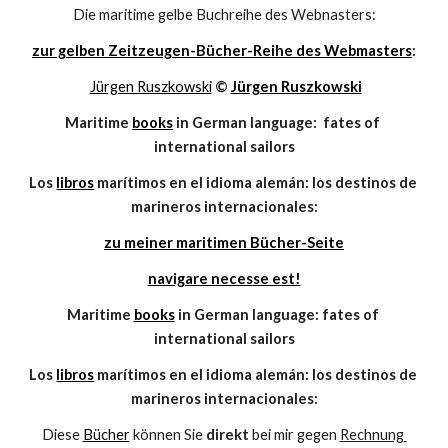
Die maritime gelbe Buchreihe des Webnasters:
zur gelben Zeitzeugen-Bücher-Reihe des Webmasters
:
Jürgen Ruszkowski
© 
Jürgen Ruszkowski
Maritime 
books
 in German language:  fates of 
international sailors
Los 
libros
 marítimos en el idioma alemán: los destinos de 
marineros internacionales:
zu meiner maritimen Bücher-Seite
navigare necesse est!
Maritime 
books
 in German language: fates of 
international sailors
Los 
libros
 marítimos en el idioma alemán: los destinos de 
marineros internacionales:
Diese 
Bücher
 können Sie 
direkt
 bei mir gegen 
Rechnung 