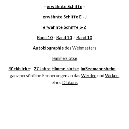
- 
erwähnte Schiffe
 -
erwähnte Schiffe E - J
erwähnte Schiffe S-Z
Band 
10
 - 
Band 
10
  - 
Band 
10
Autobiographie
 des Webmasters
Himmelslotse
Rückblicke
:   
27 Jahre
Himmelslotse
im
Seemannsheim
-  
ganz persönliche Erinnerungen an das 
Werden
 und 
Wirken 
eines 
Diakons