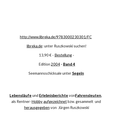
http://www.libreka.de/9783000230301/FC
libreka.de
: unter Ruszkowski suchen!
13,90 € - 
Bestellung
 -
Edition 
2004
- 
Band 4
Seemannsschicksale unter 
Segeln
Lebensläufe
und
Erlebnisberichte
von
Fahrensleuten
,   
als Rentner-
Hobby
aufgezeichnet
 bzw. gesammelt  und 
herausgegeben
 von  Jürgen Ruszkowski