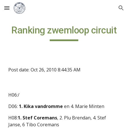
Skip to main content
Skip to navigation
Ranking zwemloop circuit
Post date: Oct 26, 2010 8:44:35 AM
H06:/
D06: 
1. Kika vandromme
 en 4. Marie Minten
H08:
1. Stef Coremans
, 2. Plu Brendan, 4. Stef 
Janse, 6 Tibo Coremans