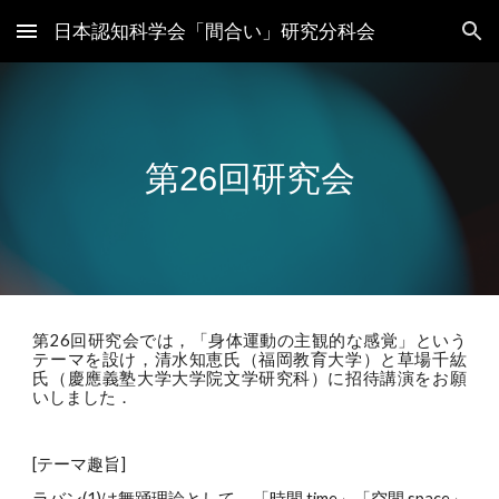
日本認知科学会「間合い」研究分科会
Skip to main content
Skip to navigation
第2
6
回研究会
第26回研究会では，「身体運動の主観的な感覚」という
テーマを設け，清水知恵氏（福岡教育大学）と草場千紘
氏（慶應義塾大学大学院文学研究科）に招待講演をお願
いし
ました
．
[テーマ趣旨]
ラバン(1)は舞踊理論として、「時間 time」「空間 space」