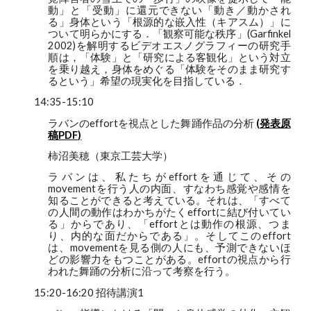
動」と「受動」に還元できない「動き／動かされ
る」身体という「根源的な嵌入性（キアスム）」に
ついて明らかにする．「観察可能な秩序」(Garfinkel
2002)を解明するビデオエスノグラフィーの研究手
順は，「体験」と「研究による客観化」という対立
を乗り越え，身体をめぐる「体験をそのまま研究す
るという」希望の現実化を目指している．
14:35-15:10
ラバンのeffortを視点とした舞踊作品の分析
(発表原
稿PDF)
柿沼美穂（東京工芸大学）
ラバンは、私たちがeffortを通じて、その
movementを行う人の内面、すなわち感覚や感情を
知ることができると考えている。それは、「すべて
の人間の動作はわかちがたくeffortに結び付いてい
る」からであり、「effortとは動作の根源、つま
り、内的な面だからである」。そしてこのeffort
は、movementを見る側の人にも、予測できないほ
どの影響力をもつことがある。effortの視点から行
われた舞踊の分析に沿って考察を行う。
15:20-16:20 招待講演1