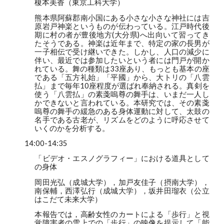
榎本美香（東京工科大学）
熊本県阿蘇郡南小国にある小さな小さな神社には吉
原岩戸神楽というものが伝わっている。江戸時代後
期に村の者が豊後地方(大分県)へ出向いて習ってき
たそうである。神楽は近年まで、特定の家の長男が
一子相伝で受け継いできた。しかし、人口の減少に
伴い、最近では参加したいという者には門戸が開か
れている。舞の種類は33座あり、もっとも基本の座
である「五方礼始」「平國」から、大トリの「八雲
払」まで毎年10座程度が選ばれ奉納される。真剣を
使う「八雲払」の素戔嗚尊の舞手は、いまだ一人し
かできないと言われている。本研究では、その素戔
嗚尊の舞手の緩急のある身体運動に対して、太鼓の
名手である古老が、リズムをどのように呼応させて
いくのかを分析する。
14:00-14:35
「ビデオ・エスノグラフィー」における道具として
の身体
岡田光弘（成城大学），加戸友佳子（摂南大学），
南保輔，西澤弘行（成城大学），坂井田瑠衣（公立
はこだて未来大学）
本報告では，高齢女性のカートによる「歩行」と視
覚障害者の雪上での「歩行」の映像を提示して「能