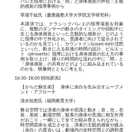
バレエ指導における「間」と身体感覚の外化：主観
的感覚の指導事例から
草場千紘氏（慶應義塾大学大学院文学研究科）
本講演では、クラシックバレエの指導場面を対象
に、複数のダンサーの動きのタイミングや回転中に
生じる身体感覚といった主観的な感覚が、どのよう
に指導の中で外化され、受講者に向けて提示されて
いるのかを見ていく。カウントイン(count-in)や沈黙
といった、動きに入る前後の時間の設計、ピルエッ
ト（pirouette）指導における身体感覚の伝え方の事
例を取り上げ、踊りの時間的な流れの中に「間」と
「身体感覚」の共有がどのように組み込まれている
のかを、映像例とともに考える。
16:30-18:00 招待講演2
【からだ蘇生術】 身体に余白を生み出すムーブメ
ント・アプローチ
清水知恵氏（福岡教育大学）
舞台空間では演者の身体や意識と動き，音，光，衣
装，美術，劇場空間，観客の身体や意識に相互作用
がおこり，一瞬にして全てが組み替えられながら，
時空間芸術を成立させる．演者の主観的感覚や緩み
（余白）の度合いは，劇場内の全時空間との調和度