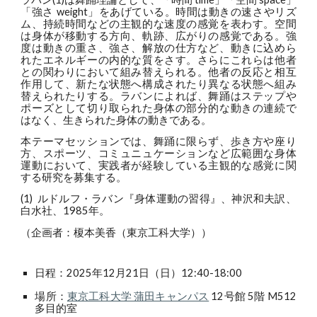
「強さ weight」をあげている。時間は動きの速さやリズ
ム、持続時間などの主観的な速度の感覚を表わす。空間
は身体が移動する方向、軌跡、広がりの感覚である。強
度は動きの重さ、強さ、解放の仕方など、動きに込めら
れたエネルギーの内的な質をさす。さらにこれらは他者
との関わりにおいて組み替えられる。他者の反応と相互
作用して、新たな状態へ構成されたり異なる状態へ組み
替えられたりする。ラバンによれば、舞踊はステップや
ポーズとして切り取られた身体の部分的な動きの連続で
はなく、生きられた身体の動きである。
本テーマセッションでは、舞踊に限らず、歩き方や座り
方、スポーツ、コミュニュケーションなど広範囲な身体
運動において、実践者が経験している主観的な感覚に関
する研究を募集する。
(1) ルドルフ・ラバン『身体運動の習得』、神沢和夫訳、
白水社、1985年。
（企画者：榎本美香（東京工科大学））
日程：2025年12月21日（日）12:40-18:00
場所：
東京工科大学 蒲田キャンパス
12号館 5階 M512
多目的室