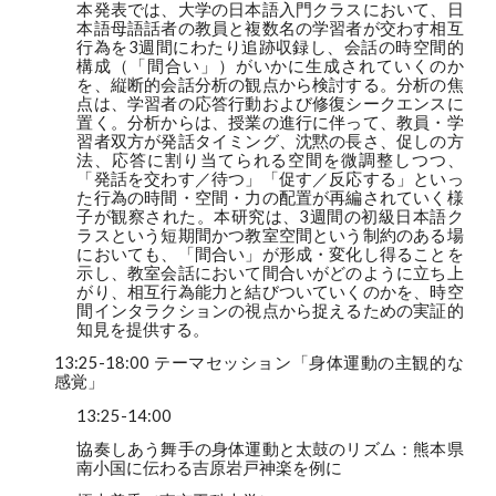
本発表では、大学の日本語入門クラスにおいて、日
本語母語話者の教員と複数名の学習者が交わす相互
行為を3週間にわたり追跡収録し、会話の時空間的
構成（「間合い」）がいかに生成されていくのか
を、縦断的会話分析の観点から検討する。分析の焦
点は、学習者の応答行動および修復シークエンスに
置く。分析からは、授業の進行に伴って、教員・学
習者双方が発話タイミング、沈黙の長さ、促しの方
法、応答に割り当てられる空間を微調整しつつ、
「発話を交わす／待つ」「促す／反応する」といっ
た行為の時間・空間・力の配置が再編されていく様
子が観察された。本研究は、3週間の初級日本語ク
ラスという短期間かつ教室空間という制約のある場
においても、「間合い」が形成・変化し得ることを
示し、教室会話において間合いがどのように立ち上
がり、相互行為能力と結びついていくのかを、時空
間インタラクションの視点から捉えるための実証的
知見を提供する。
13:25-18:00 テーマセッション「身体運動の主観的な
感覚」
13:25-14:00
協奏しあう舞手の身体運動と太鼓のリズム：熊本県
南小国に伝わる吉原岩戸神楽を例に