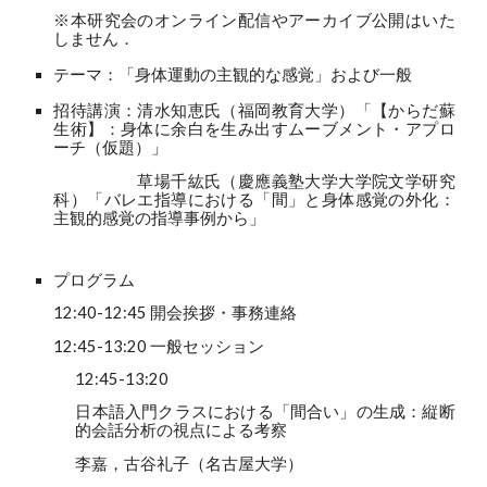
※本研究会のオンライン配信やアーカイブ公開はいた
しません．
テーマ：「身体運動の主観的な感覚」および一般
招待講演：清水知恵氏（福岡教育大学）「【からだ蘇
生術】：身体に余白を生み出すムーブメント・アプロ
ーチ（仮題）」
草場千紘氏（慶應義塾大学大学院文学研究
科）「バレエ指導における「間」と身体感覚の外化：
主観的感覚の指導事例から」
プログラム
12:40-12:45 開会挨拶・事務連絡
12:45-13:20 一般セッション
12:45-13:20
日本語入門クラスにおける「間合い」の生成：縦断
的会話分析の視点による考察
李嘉，古谷礼子（名古屋大学）