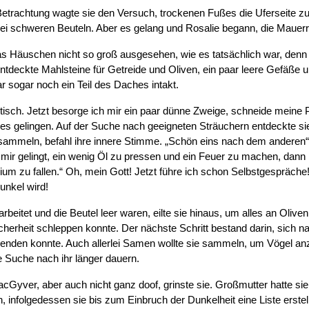
trachtung wagte sie den Versuch, trockenen Fußes die Uferseite zu 
ei schweren Beuteln. Aber es gelang und Rosalie begann, die Mauerre
s Häuschen nicht so groß ausgesehen, wie es tatsächlich war, denn
ntdeckte Mahlsteine für Getreide und Oliven, ein paar leere Gefäße
 sogar noch ein Teil des Daches intakt.
tisch. Jetzt besorge ich mir ein paar dünne Zweige, schneide meine Pi
es gelingen. Auf der Suche nach geeigneten Sträuchern entdeckte si
sammeln, befahl ihre innere Stimme. „Schön eins nach dem anderen“, 
s mir gelingt, ein wenig Öl zu pressen und ein Feuer zu machen, dann
rium zu fallen.“ Oh, mein Gott! Jetzt führe ich schon Selbstgespräche
unkel wird!
rarbeitet und die Beutel leer waren, eilte sie hinaus, um alles an Ol
cherheit schleppen konnte. Der nächste Schritt bestand darin, sich
wenden konnte. Auch allerlei Samen wollte sie sammeln, um Vögel an
ie Suche nach ihr länger dauern.
acGyver, aber auch nicht ganz doof, grinste sie. Großmutter hatte si
n, infolgedessen sie bis zum Einbruch der Dunkelheit eine Liste erste