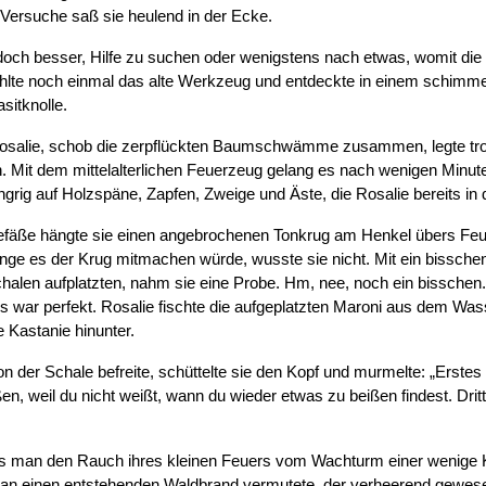
 Versuche saß sie heulend in der Ecke.
ja doch besser, Hilfe zu suchen oder wenigstens nach etwas, womit 
ühlte noch einmal das alte Werkzeug und entdeckte in einem schimm
sitknolle.
 Rosalie, schob die zerpflückten Baumschwämme zusammen, legte tro
. Mit dem mittelalterlichen Feuerzeug gelang es nach wenigen Minu
ungrig auf Holzspäne, Zapfen, Zweige und Äste, die Rosalie bereits i
fäße hängte sie einen angebrochenen Tonkrug am Henkel übers Feuer
ange es der Krug mitmachen würde, wusste sie nicht. Mit ein bissche
 Schalen aufplatzten, nahm sie eine Probe. Hm, nee, noch ein bisschen
s war perfekt. Rosalie fischte die aufgeplatzten Maroni aus dem Wass
e Kastanie hinunter.
on der Schale befreite, schüttelte sie den Kopf und murmelte: „Erstes
en, weil du nicht weißt, wann du wieder etwas zu beißen findest. Dri
ss man den Rauch ihres kleinen Feuers vom Wachturm einer wenige Ki
man einen entstehenden Waldbrand vermutete, der verheerend gewes