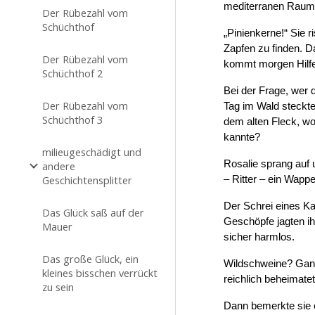
mediterranen Raum 
Der Rübezahl vom
Schüchthof
„Pinienkerne!“ Sie 
Zapfen zu finden. D
Der Rübezahl vom
kommt morgen Hilf
Schüchthof 2
Bei der Frage, wer 
Der Rübezahl vom
Tag im Wald steckt
Schüchthof 3
dem alten Fleck, wo
kannte?
milieugeschädigt und
Rosalie sprang auf 
andere
Geschichtensplitter
– Ritter – ein Wapp
Der Schrei eines Ka
Das Glück saß auf der
Geschöpfe jagten ih
Mauer
sicher harmlos.
Das große Glück, ein
Wildschweine? Ganz 
kleines bisschen verrückt
reichlich beheimate
zu sein
Dann bemerkte sie e