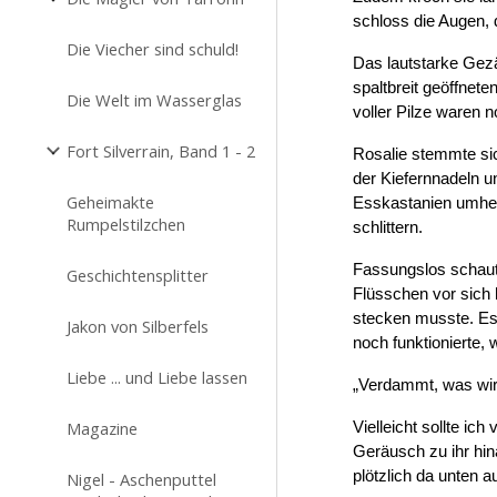
schloss die Augen, 
Die Viecher sind schuld!
Das lautstarke Gezä
spaltbreit geöffnet
Die Welt im Wasserglas
voller Pilze waren 
Fort Silverrain, Band 1 - 2
Rosalie stemmte sic
der Kiefernnadeln u
Geheimakte
Esskastanien umher. 
Rumpelstilzchen
schlittern.
Fassungslos schaute
Geschichtensplitter
Flüsschen vor sich 
stecken musste. Es
Jakon von Silberfels
noch funktionierte,
Liebe ... und Liebe lassen
„Verdammt, was wird
Magazine
Vielleicht sollte i
Geräusch zu ihr hin
plötzlich da unten 
Nigel - Aschenputtel