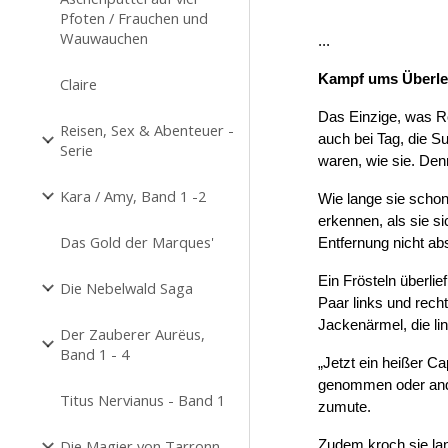
Pfoten / Frauchen und
Wauwauchen
...
Kampf ums Überl
Claire
Das Einzige, was Ro
Reisen, Sex & Abenteuer -
auch bei Tag, die Su
Serie
waren, wie sie. Denn
Kara / Amy, Band 1 -2
Wie lange sie schon
erkennen, als sie si
Das Gold der Marques'
Entfernung nicht ab
Ein Frösteln überlie
Die Nebelwald Saga
Paar links und rech
Jackenärmel, die li
Der Zauberer Aurëus,
Band 1 - 4
„Jetzt ein heißer C
genommen oder ande
Titus Nervianus - Band 1
zumute.
Die Magier von Tarronn
Zudem kroch sie lan