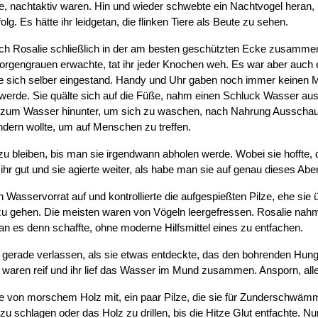
sie, nachtaktiv waren. Hin und wieder schwebte ein Nachtvogel heran
lg. Es hätte ihr leidgetan, die flinken Tiere als Beute zu sehen.
h Rosalie schließlich in der am besten geschützten Ecke zusammen, s
Morgengrauen erwachte, tat ihr jeder Knochen weh. Es war aber auch e
e sich selber eingestand. Handy und Uhr gaben noch immer keinen Mu
erde. Sie quälte sich auf die Füße, nahm einen Schluck Wasser aus 
e zum Wasser hinunter, um sich zu waschen, nach Nahrung Ausschau z
dern wollte, um auf Menschen zu treffen.
 zu bleiben, bis man sie irgendwann abholen werde. Wobei sie hoffte,
at ihr gut und sie agierte weiter, als habe man sie auf genau dieses Abe
ren Wasservorrat auf und kontrollierte die aufgespießten Pilze, ehe sie
u gehen. Die meisten waren von Vögeln leergefressen. Rosalie nahm 
n es denn schaffte, ohne moderne Hilfsmittel eines zu entfachen.
 gerade verlassen, als sie etwas entdeckte, das den bohrenden Hunge
 waren reif und ihr lief das Wasser im Mund zusammen. Ansporn, alle
von morschem Holz mit, ein paar Pilze, die sie für Zunderschwämme 
u schlagen oder das Holz zu drillen, bis die Hitze Glut entfachte. Nu