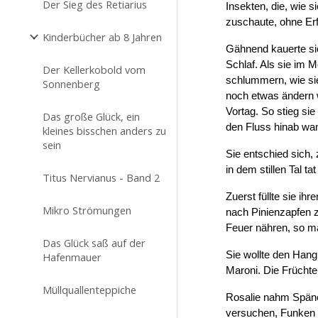
Der Sieg des Retiarius
Insekten, die, wie 
zuschaute, ohne Erfo
Kinderbücher ab 8 Jahren
Gähnend kauerte sic
Schlaf. Als sie im 
Der Kellerkobold vom
schlummern, wie si
Sonnenberg
noch etwas ändern w
Vortag. So stieg si
Das große Glück, ein
den Fluss hinab wan
kleines bisschen anders zu
sein
Sie entschied sich,
in dem stillen Tal t
Titus Nervianus - Band 2
Zuerst füllte sie ih
Mikro Strömungen
nach Pinienzapfen z
Feuer nähren, so ma
Das Glück saß auf der
Sie wollte den Hang
Hafenmauer
Maroni. Die Früchte
Müllquallenteppiche
Rosalie nahm Späne 
versuchen, Funken z