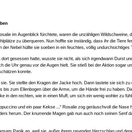
eben
salie im Augenblick fürchtete, waren die unzähligen Wildschweine, d
hlplätze zu überqueren. Nun hoffte sie inständig, dass ihr die Tiere f
 der Nebel hüllte sie soeben in ein feuchtes, völlig undurchsichtiges
 dort gesessen hatte, wusste sie nicht, als sich irgendwann Durst u
ch die Uhr genau vor die Augen hielt. Sie stieß bei der Aktion sogar 
schätzen konnte.
f sie. Sie stellte den Kragen der Jacke hoch. Dann tastete sie sich zu d
ts bis zum Ellenbogen über die Arme, um die Hände frei zu haben. Di
nke in den rechten, wie in einen Muff, um sich ein wenig wohler zu fü
appuccino und ein paar Kekse ...“ Rosalie zog geräuschvoll die Nase
rs herum. Der knurrende Magen gab nun auch noch seinen Senf daz
gsam Panik an, weil sie, außer ihrem rasenden Herzschlag und denen