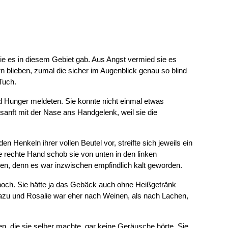
ie es in diesem Gebiet gab. Aus Angst vermied sie es
ern blieben, zumal die sicher im Augenblick genau so blind
 Tuch.
nd Hunger meldeten. Sie konnte nicht einmal etwas
unsanft mit der Nase ans Handgelenk, weil sie die
en Henkeln ihrer vollen Beutel vor, streifte sich jeweils ein
e rechte Hand schob sie von unten in den linken
hlen, denn es war inzwischen empfindlich kalt geworden.
 hoch. Sie hätte ja das Gebäck auch ohne Heißgetränk
u und Rosalie war eher nach Weinen, als nach Lachen,
, die sie selber machte, gar keine Geräusche hörte. Sie