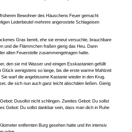
die früheren Bewohner des Häuschens Feuer gemacht
eligen Lederbeutel mehrere angerostete Schlageisen
ckenes Gras bereit, ehe sie erneut versuchte, brauchbare
ten und die Flämmchen fraßen gierig das Heu. Dann
n der alten Feuerstelle zusammengetragen hatte.
, den sie mit Wasser und einigen Esskastanien gefüllt
n Glück wenigstens so lange, bis die erste warme Mahlzeit
. Sie warf die angebissene Kastanie wieder in den Krug.
er, die sich nun auch ganz leicht abschälen ließen. Gierig
 Gebot: Dusollst nicht schlingen. Zweites Gebot: Du sollst
ttes Gebot: Du sollst dankbar sein, dass man dich in Ruhe
lometer entfernten Burg gesehen hatte und ihn intensiv
en wäre.