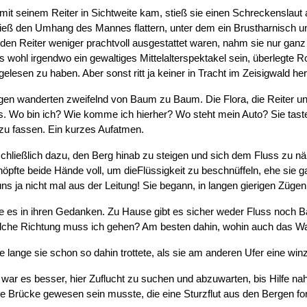
mit seinem Reiter in Sichtweite kam, stieß sie einen Schreckenslaut 
ieß den Umhang des Mannes flattern, unter dem ein Brustharnisch
den Reiter weniger prachtvoll ausgestattet waren, nahm sie nur ganz
s wohl irgendwo ein gewaltiges Mittelalterspektakel sein, überlegte R
gelesen zu haben. Aber sonst ritt ja keiner in Tracht im Zeisigwald he
gen wanderten zweifelnd von Baum zu Baum. Die Flora, die Reiter und
us. Wo bin ich? Wie komme ich hierher? Wo steht mein Auto? Sie tas
zu fassen. Ein kurzes Aufatmen.
 schließlich dazu, den Berg hinab zu steigen und sich dem Fluss zu n
höpfte beide Hände voll, um dieFlüssigkeit zu beschnüffeln, ehe si
s ja nicht mal aus der Leitung! Sie begann, in langen gierigen Züge
e es in ihren Gedanken. Zu Hause gibt es sicher weder Fluss noch B
lche Richtung muss ich gehen? Am besten dahin, wohin auch das Was
e lange sie schon so dahin trottete, als sie am anderen Ufer eine win
t war es besser, hier Zuflucht zu suchen und abzuwarten, bis Hilfe n
ne Brücke gewesen sein musste, die eine Sturzflut aus den Bergen for