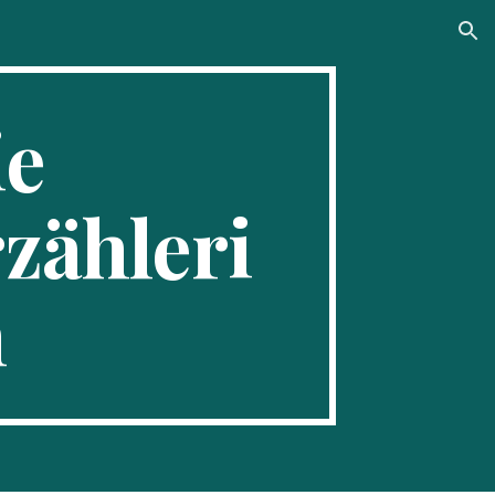
ion
ie
zähleri
n