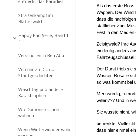
entdeckt das Paradies
Als das erste Ross 
Wappen. Der Wind l
Straßenkampf im
dass die nachfolgen
Blätterwald
stattlicher Zug. Mus
Fest in den Medien 
Happy End Serie, Band 1 -
4
Zeisigwald? Ihre Au
eindeutig anders a
Verschollen in Ben Abu
Fahrzeugschlüssel 
Von mir an Dich ...
Der Durst trieb sie
Stadtgeschichten
Wasser. Rosalie sc
so was kommt bei un
Waschtag und andere
Merkwürdig, rumort
Katastrophen
willen??? Und in we
Wo Dämonen schön
Sie wusste nicht, wi
wohnen
bemerkte. Vielleich
Wenn Winterwunder wahr
dass hier einmal ei
werden