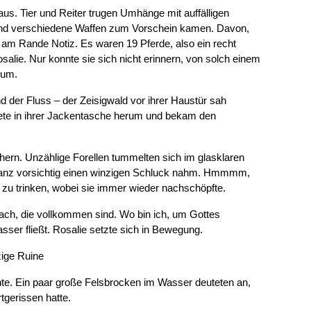
aus. Tier und Reiter trugen Umhänge mit auffälligen
 und verschiedene Waffen zum Vorschein kamen. Davon,
 am Rande Notiz. Es waren 19 Pferde, also ein recht
osalie. Nur konnte sie sich nicht erinnern, von solch einem
rum.
 der Fluss – der Zeisigwald vor ihrer Haustür sah
tete in ihrer Jackentasche herum und bekam den
ähern. Unzählige Forellen tummelten sich im glasklaren
e ganz vorsichtig einen winzigen Schluck nahm. Hmmmm,
n zu trinken, wobei sie immer wieder nachschöpfte.
ach, die vollkommen sind. Wo bin ich, um Gottes
ser fließt. Rosalie setzte sich in Bewegung.
zige Ruine
ahte. Ein paar große Felsbrocken im Wasser deuteten an,
tgerissen hatte.