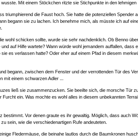
wusste. Mit einem Stöckchen ritzte sie Stichpunkte in den lehmigen
riss triumphierend die Faust hoch. Sie hatte die potenziellen Spender
ann begann sie zu lachen. Ich benehme mich, als müsste ich auf einer
e.
die wohl schicken sollte, wurde sie sehr nachdenklich. Ob Benno üb
e und auf Hilfe wartete? Wann würde wohl jemandem auffallen, dass
 sie es verlassen hatte? Oder eher auf einem Pfad in diesem merkwürd
und begann, zwischen dem Fenster und der verrottenden Tür des Versc
en mit einem schwarzen Adler ...
uzes ließ sie zusammenzucken. Sie beeilte sich, die morsche Tür zu
r Furcht ein. Was mochte es wohl alles in diesem unbekannten Terra
bestimmt. Vor denen graute es ihr gewaltig. Möglich, dass auch Wölf
t zu sein, wie die verschiedenartigen Rufe andeuteten.
inige Fledermäuse, die beinahe lautlos durch die Baumkronen huscht