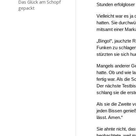
Das Glück am Schopf
Stunden erfolgloser
gepackt
Vielleicht war es 
hatten. Sie durchw
mitsamt einer Marka
„Bingo!“, jauchzte
Funken zu schlagen
stürzten sie sich h
Mangels anderer Ge
hatte. Ob und wie l
fertig war. Als die
Der nächste Testbis
schlang sie die erst
Als sie die Zweite v
jeden Bissen genieß
lässt. Amen.“
Sie ahnte nicht, da
beobachtete, weil 