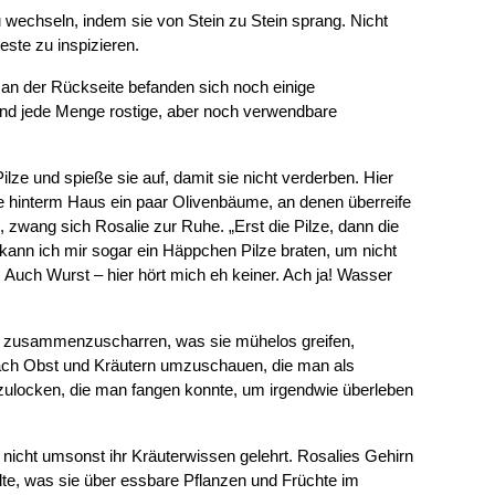
wechseln, indem sie von Stein zu Stein sprang. Nicht
ste zu inspizieren.
 an der Rückseite befanden sich noch einige
 und jede Menge rostige, aber noch verwendbare
lze und spieße sie auf, damit sie nicht verderben. Hier
e hinterm Haus ein paar Olivenbäume, an denen überreife
zwang sich Rosalie zur Ruhe. „Erst die Pilze, dann die
 kann ich mir sogar ein Häppchen Pilze braten, um nicht
! Auch Wurst – hier hört mich eh keiner. Ach ja! Wasser
iven zusammenzuscharren, was sie mühelos greifen,
 nach Obst und Kräutern umzuschauen, die man als
zulocken, die man fangen konnte, um irgendwie überleben
e nicht umsonst ihr Kräuterwissen gelehrt. Rosalies Gehirn
llte, was sie über essbare Pflanzen und Früchte im