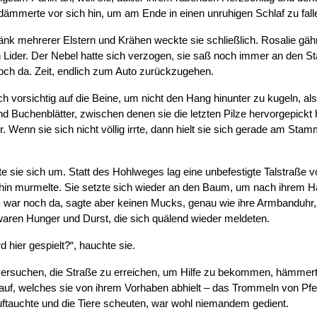
dämmerte vor sich hin, um am Ende in einen unruhigen Schlaf zu fall
nk mehrerer Elstern und Krähen weckte sie schließlich. Rosalie gähnte
en Lider. Der Nebel hatte sich verzogen, sie saß noch immer an den
noch da. Zeit, endlich zum Auto zurückzugehen.
h vorsichtig auf die Beine, um nicht den Hang hinunter zu kugeln, al
nd Buchenblätter, zwischen denen sie die letzten Pilze hervorgepickt h
Wenn sie sich nicht völlig irrte, dann hielt sie sich gerade am Stamm
 sie sich um. Statt des Hohlweges lag eine unbefestigte Talstraße vor
hin murmelte. Sie setzte sich wieder an den Baum, um nach ihrem H
 war noch da, sagte aber keinen Mucks, genau wie ihre Armbanduhr, 
 waren Hunger und Durst, die sich quälend wieder meldeten.
 hier gespielt?“, hauchte sie.
ch versuchen, die Straße zu erreichen, um Hilfe zu bekommen, hämmert
auf, welches sie von ihrem Vorhaben abhielt – das Trommeln von Pfe
auftauchte und die Tiere scheuten, war wohl niemandem gedient.