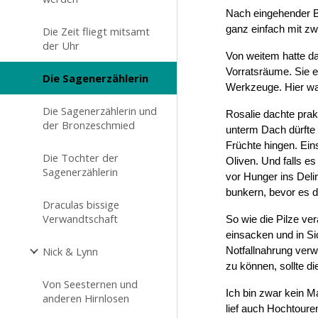
Nach eingehender Be
ganz einfach mit zw
Die Zeit fliegt mitsamt
der Uhr
Von weitem hatte da
Vorratsräume. Sie e
Die Sagenerzählerin
Werkzeuge. Hier war
Die Sagenerzählerin und
Rosalie dachte prak
der Bronzeschmied
unterm Dach dürfte 
Früchte hingen. Ein
Die Tochter der
Oliven. Und falls e
Sagenerzählerin
vor Hunger ins Deli
bunkern, bevor es d
Draculas bissige
Verwandtschaft
So wie die Pilze ve
einsacken und in Si
Nick & Lynn
Notfallnahrung ver
zu können, sollte d
Von Seesternen und
Ich bin zwar kein M
anderen Hirnlosen
lief auch Hochtoure