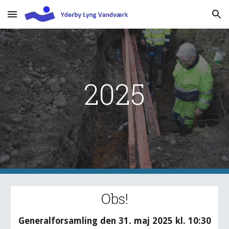
Skip to main content
Skip to navigation
202
5
Obs!
Generalforsamling den
31
. maj 202
5
kl. 10:30