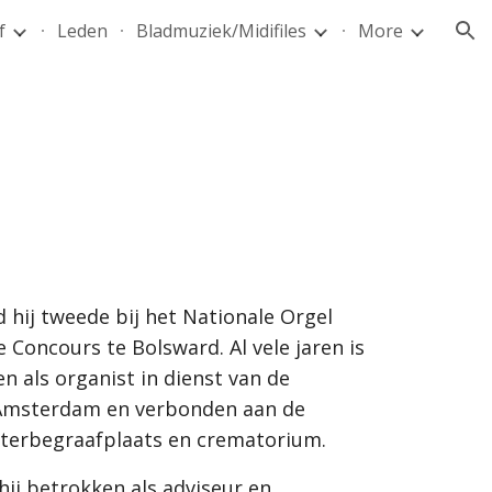
f
Leden
Bladmuziek/Midifiles
More
ion
 hij tweede bij het Nationale Orgel 
 Concours te Bolsward. Al vele jaren is 
n als organist in dienst van de 
msterdam en verbonden aan de 
terbegraafplaats en crematorium.
ij betrokken als adviseur en 