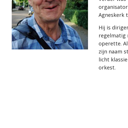
organisator
 
Agneskerk 
Hij is dirig
regelmatig 
operette. A
zijn naam s
licht klassi
orkest.