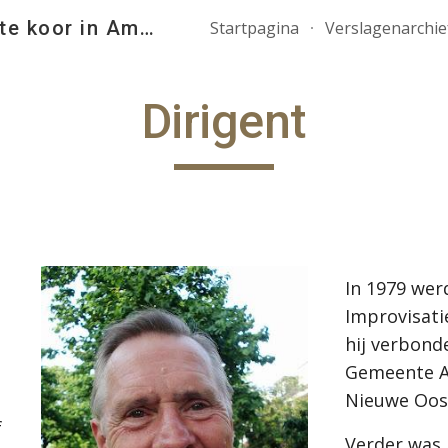
plankenkoor, leukste koor in Amsterdam
Startpagina
Verslagenarchie
ip to main content
Skip to navigat
Dirigent
In 1979 werd
Improvisatie
hij verbonde
Gemeente A
Nieuwe Oos
 
Verder was h