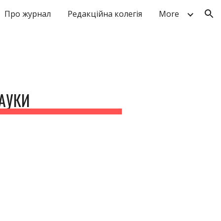
Про журнал
Редакційна колегія
More
ion
НАУКИ