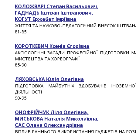
КОЛОЖВАРІ Cтeпан Васильович,
ГАДНАДЬ Іштван Іштванович,
КОГУТ Ержебет Імріївна
ЖИТТЯ ТА НАУКОВО-ПЕДАГОГІЧНИЙ ВНЕСОК ІШТВАН
81
-8
5
КОРОТКЕВИЧ Ксенія Єгорівна
АКСІОЛОГІЧНІ ЗAСАДИ ПРОФЕСІЙНОЇ ПІДГОТОВКИ 
МИСТЕЦТВА ТА ХОРЕОГРАФІЇ
8
5
-
90
ЛЯХОВСЬКА Юлія Олегівна
ПІДГОТОВКА МАЙБУТНІХ ЗДОБУВАЧІВ ІНОЗЕМНО
ДІЯЛЬНОСТІ
90
-95
ОНОФРІЙЧУК Ліля Олегівна,
МИСЬКОВА Наталія Миколаївна,
САС Олена Олександрівна
ВПЛИВ РАННЬОГО ВИКОРИСТАННЯ ГАДЖЕТІВ НА РОЗВ