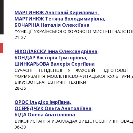
МАРТИНЮК Анатолій Кирилович,
МАРТИНЮК Тетяна Володимирівна,
БОЧАРІНА Наталія Олексіївна
ФУНКЦІЇ УКРАЇНСЬКОГО ХОРОВОГО МИСТЕЦТВА: ІСТ
2
1-2
7
НІКОЛАЄСКУ Інна Олександрівна,
БОНДАР Вікторія Григорівна,
ШИНКАРЬОВА Валерія Сергіївна
СУЧАСНІ ТЕНДЕНЦІЇ У ФАХОВІЙ ПІДГОТОВЦІ
ФОРМУВАННЯ МОВЛЕННЄВО-ЧИТАЦЬКОЇ КУЛЬТУРИ 
ВІКУ: ІЗОТЕРАПЕВТИЧНІ ТЕХНІКИ
2
8
-
35
ОРОС Ільдіко Імріївна,
ОСЕРЕДЧУК Ольга Анатоліївна,
БІДА Олена Анатоліївна
ВИКОРИСТАННЯ У ЗАКЛАДАХ ВИЩОЇ ОСВІТИ ІННОВАЦ
36
-3
9