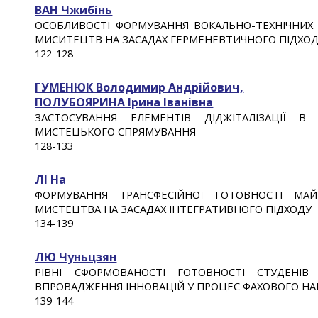
ВАН Чжибінь
ОСОБЛИВОСТІ ФОРМУВАННЯ ВОКАЛЬНО-ТЕХНІЧНИХ 
МИСИТЕЦТВ НА ЗАСАДАХ ГЕРМЕНЕВТИЧНОГО ПІДХО
1
22
-12
8
ГУМЕНЮК Володимир Андрійович,
ПОЛУБОЯРИНА Ірина Іванівна
ЗАСТОСУВАННЯ ЕЛЕМЕНТІВ ДІДЖІТАЛІЗАЦІЇ 
МИСТЕЦЬКОГО СПРЯМУВАННЯ
12
8
-1
33
ЛІ На
ФОРМУВАННЯ ТРАНСФЕСІЙНОЇ ГОТОВНОСТІ МАЙ
МИСТЕЦТВА НА ЗАСАДАХ ІНТЕГРАТИВНОГО ПІДХОДУ
1
34
-13
9
ЛЮ Чуньцзян
РІВНІ СФОРМОВАНОСТІ ГОТОВНОСТІ СТУДЕНІ
ВПРОВАДЖЕННЯ ІННОВАЦІЙ У ПРОЦЕС ФАХОВОГО Н
13
9
-1
44