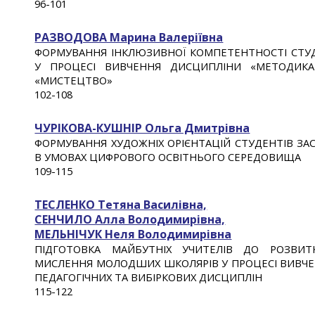
9
6
-
101
РАЗВОДОВА Марина Валеріївна
ФОРМУВАННЯ ІНКЛЮЗИВНОЇ КОМПЕТЕНТНОСТІ СТУД
У ПРОЦЕСІ ВИВЧЕННЯ ДИСЦИПЛІНИ «МЕТОДИКА 
«МИСТЕЦТВО»
102
-10
8
ЧУРІКОВА-КУШНІР Ольга Дмитрівна
ФОРМУВАННЯ ХУДОЖНІХ ОРІЄНТАЦІЙ СТУДЕНТІВ ЗА
В УМОВАХ ЦИФРОВОГО ОСВІТНЬОГО СЕРЕДОВИЩА
10
9
-1
15
ТЕСЛЕНКО Тетяна Василівна,
СЕНЧИЛО Алла Володимирівна,
МЕЛЬНІЧУК Неля Володимирівна
ПІДГОТОВКА МАЙБУТНІХ УЧИТЕЛІВ ДО РОЗВИ
МИСЛЕННЯ МОЛОДШИХ ШКОЛЯРІВ У ПРОЦЕСІ ВИВЧЕ
ПЕДАГОГІЧНИХ ТА ВИБІРКОВИХ ДИСЦИПЛІН
1
15
-1
22