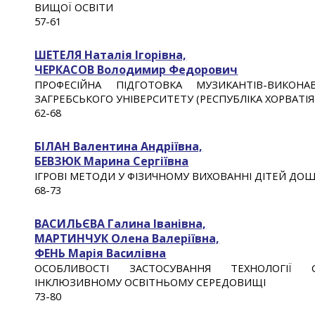
ВИЩОЇ ОСВІТИ
5
7
-61
ШЕТЕЛЯ Наталія Ігорівна,
ЧЕРКАСОВ Володимир Федорович
ПРОФЕСІЙНА ПІДГОТОВКА МУЗИКАНТІВ-ВИКОН
ЗАГРЕБСЬКОГО УНІВЕРСИТЕТУ (РЕСПУБЛІКА ХОРВАТІЯ
62
-6
8
БІЛАН Валентина Андріївна,
БЕВЗЮК Марина Сергіївна
ІГРОВІ МЕТОДИ У ФІЗИЧНОМУ ВИХОВАННІ ДІТЕЙ ДОШ
6
8
-
73
ВАСИЛЬЄВА Галина Іванівна,
МАРТИНЧУК Олена Валеріївна,
ФЕНЬ Марія Василівна
ОСОБЛИВОСТІ ЗАСТОСУВАННЯ ТЕХНОЛОГІЇ
ІНКЛЮЗИВНОМУ ОСВІТНЬОМУ СЕРЕДОВИЩІ
73
-
80