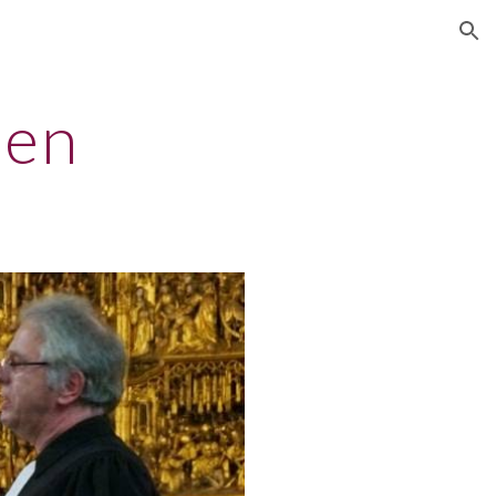
ion
hen