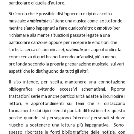
particolare di quella d'autore.
Si ricorda che è possibile distinguere tre tipi di ascolto
musicale:
ambientale
(si tiene una musica come sottofondo
mentre siamo impegnati a fare qualcos'altro);
emotivo
(per
richiamare alla mente situazioni passate legate a una
particolare canzone oppure per recepire le emozioni che
l'artista cerca di comunicare),
razionale
per approfondire la
conoscenza di quel brano facendo un’analisi, più o meno
profonda secondo la propria preparazione musicale, sui vari
aspetti che lo distinguono da tutti gli altri.
Il
sito intende, per scelta, mantenere una connotazione
bibliografica evitando eccessivi schematismi. Riporta
trattazioni serie ma anche
particolarità
adatte a incuriosire i
lettori
, e
approfondimenti sui temi che si distaccano
formalmente dai tipici elenchi puntati diffusi in rete: questo
perché quando si perseguono interessi personali
si deve
ri
u
scire a sostenere una lettura più impegnativa.
Sono
spesso riportate le fonti bibliografiche delle notizie, con