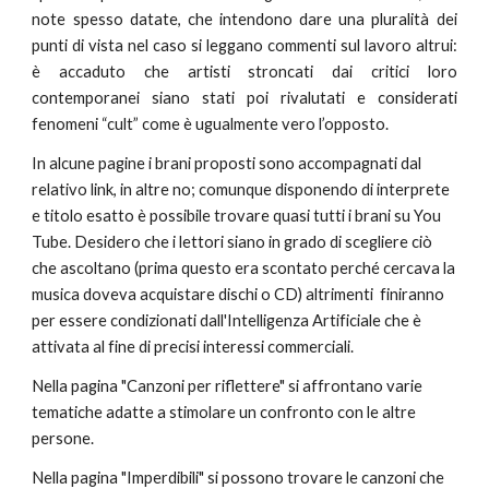
note spesso datate, che intendono dare una pluralità dei
punti di vista nel caso si leggano commenti sul lavoro altrui:
è accaduto che artisti stroncati dai critici loro
contemporanei siano stati poi rivalutati e considerati
fenomeni “cult” come è ugualmente vero l’opposto.
In alcune pagine i brani proposti sono accompagnati dal
relativo link, in altre no; comunque disponendo di interprete
e titolo esatto è possibile trovare quasi tutti i brani su You
Tube. Desidero che i lettori siano in grado di scegliere ciò
che ascoltano (prima questo era scontato perché cercava la
musica doveva acquistare dischi o CD) altrimenti finiranno
per essere condizionati dall'Intelligenza Artificiale che è
attivata al fine di precisi interessi commerciali.
Nella pagina "Canzoni per riflettere" si affrontano varie
tematiche adatte a stimolare un confronto con le altre
persone.
Nella pagina "Imperdibili" si possono trovare le canzoni che