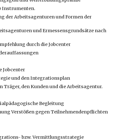
ungsgeld und Weiterbildungsprämie
) Instrumenten.
ng der Arbeitsagenturen und Formen der
eitsagenturen und Ermessensgrundsätze nach
empfehlung durch die Jobcenter
rderauffassungen
e Jobcenter
tegie und den Integrationsplan
 Träger, den Kunden und die Arbeitsagentur.
zialpädagogische Begleitung
nung Verstößen gegen Teilnehmendenpflichten
egrations- bzw. Vermittlungsstrategie