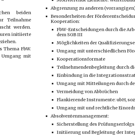
Motivierende Elemente: Weiterbild
Abgrenzung zu anderen (vorrangigen
chen beiden
Besonderheiten der Förderentscheidu
ur Teilnahme
Kooperation:
uscht werden.
FbW-Entscheidungen durch die Arb
ren initiierte
dem SGB III
eziehen.
Möglichkeiten der Qualifizierungs
as Thema FbW.
Umgang mit unterschiedlichen Fö
n Umgang mit
Kooperationsformate
Teilnehmendenbegleitung durch di
Einbindung in die Integrationsstra
Umgang mit Mitteilungen durch den
Vermeidung von Abbrüchen
Flankierende Instrumente: ubH, so
Umgang mit und rechtliche Einord
Absolventenmanagement:
Sicherstellung des Prüfungserfolgs
Initiierung und Begleitung der Int