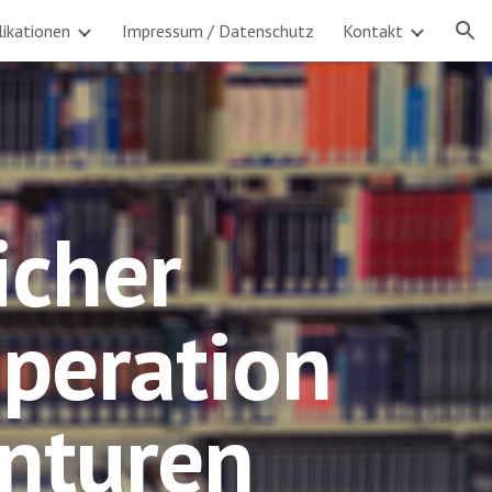
likationen
Impressum / Datenschutz
Kontakt
ion
icher
operation
enturen