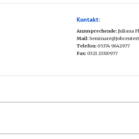
Kontakt:
Anzusprechende: J
uliana P
Mail:
Seminare@jobcentert
Telefon:
05374 9642977
Fax:
0321 23310977