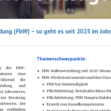
dung (FbW) – so geht es seit 2025 im Jobc
Themenschwerpunkte:
ng der FbW-
FbW-Rollenverteilung seit 2025: Hera
nturen eine
FbW-Förderinstrumente und ihre Vora
Während die
FbW bei Notwendigkeit
heidung und
Pflichtleistung: Berufsabschluss fü
en Jobcentern,
d zur Beratung
Pflichtleistung: FbW Hauptschulab
tivieren. Die
Erwerb von Grundkompetenzen
ng verbleiben