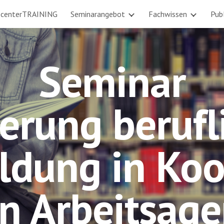
bcenterTRAINING
Seminarangebot
Fachwissen
Pub
ip to main content
Skip to navigat
Seminar
erung berufl
ldung in Ko
n Arbeitsag