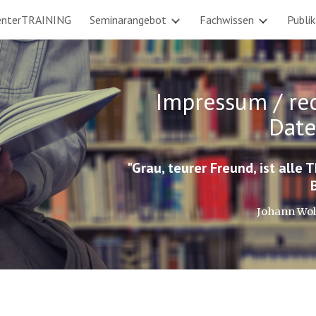
enterTRAINING
Seminarangebot
Fachwissen
Publi
ip to main content
Skip to navigat
Impressum / rec
Date
"Grau, teurer Freund, ist alle
Johann Wol