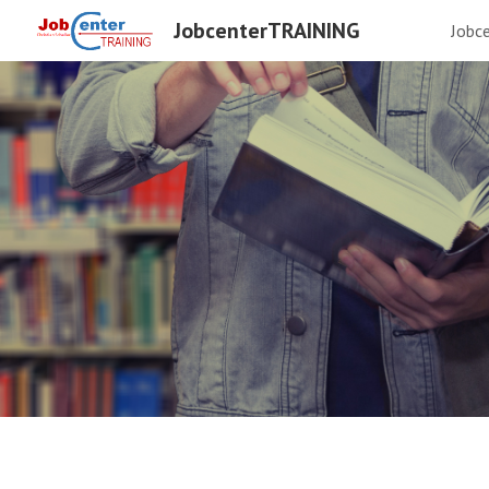
JobcenterTRAINING
Jobc
Sk