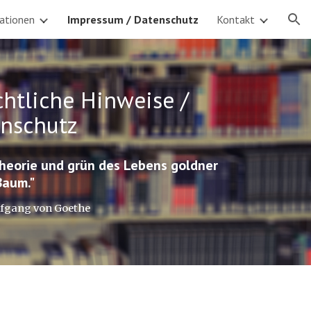
kationen
Impressum / Datenschutz
Kontakt
ion
htliche Hinweise /
nschutz
 Theorie und grün des Lebens goldner
Baum."
fgang von Goethe