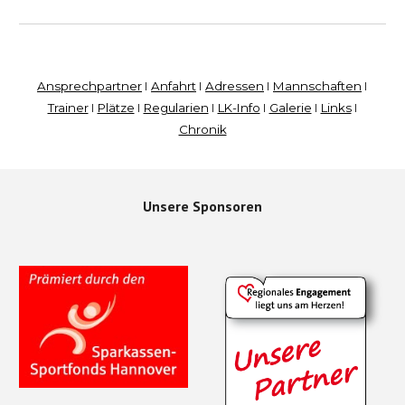
Ansprechpartner
I
Anfahrt
I
Adressen
I
Mannschaften
I
Trainer
I
Plätze
I
Regularien
I
LK-Info
I
Galerie
I
Links
I
Chronik
Unsere Sponsoren