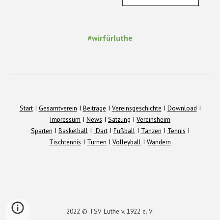
#wirfürluthe
Start
I
Gesamtverein
I
Beiträge
I
Vereinsgeschichte
I
Download
I
Impressum
I
News
I
Satzung
I
Vereinsheim
Sparten
I
Basketball
I
Dart
I
Fußball
I
Tanzen
I
Tennis
I
Tischtennis
I
Turnen
I
Volleyball
I
Wandern
202
2
© TSV Luthe v. 1922 e. V.