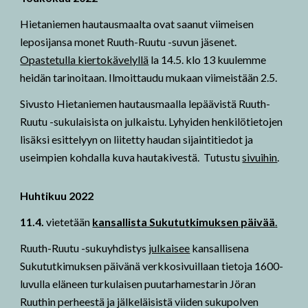
Hietaniemen hautausmaalta ovat saanut viimeisen
leposijansa monet Ruuth-Ruutu -suvun jäsenet.
Opastetulla kiertokävelyllä
la 14.5. klo 13 kuulemme
heidän tarinoitaan. Ilmoittaudu mukaan viimeistään 2.5.
Sivusto Hietaniemen hautausmaalla lepäävistä Ruuth-
Ruutu -sukulaisista on julkaistu. Lyhyiden henkilötietojen
lisäksi esittelyyn on liitetty haudan sijaintitiedot ja
useimpien kohdalla kuva hautakivestä. Tutustu
sivuihin
.
Huhtikuu 2022
11.4.
vietetään
kansallista Sukututkimuksen päivää
.
Ruuth-Ruutu -sukuyhdistys
julkaisee
kansallisena
Sukututkimuksen päivänä verkkosivuillaan tietoja 1600-
luvulla eläneen turkulaisen puutarhamestarin Jöran
Ruuthin perheestä ja jälkeläisistä viiden sukupolven