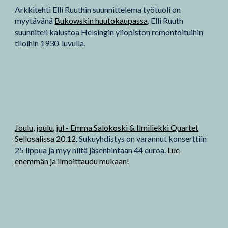
Arkkitehti Elli Ruuthin suunnittelema työtuoli on
myytävänä
Bukowskin huutokaupassa
. Elli Ruuth
suunniteli kalustoa Helsingin yliopiston remontoituihin
tiloihin 1930-luvulla.
Joulu, joulu, jul - Emma Salokoski & Ilmiliekki Quartet
Sellosalissa 20.12
. Sukuyhdistys on varannut konserttiin
25 lippua ja myy niitä jäsenhintaan 44 euroa.
Lue
enemmän ja ilmoittaudu mukaan!