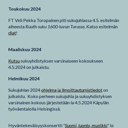
Toukokuu 2024
FT Veli Pekka Toropainen piti sukujuhlassa 4.5. esitelmän
aiheesta
Ruuth-suku 1600-luvun Turussa
. Katso esitelmän
diat
!
Maaliskuu 2024
Kutsu
sukuyhdistyksen varsinaiseen kokoukseen
4.5.2024 on julkaistu.
Helmikuu 2024
Sukujuhlan 2024
ohjelma ja ilmoittautumistiedot
on
julkaistu. Koko perheen sukujuhla ja sukuyhdistyksen
varsinainen kokous järjestetään la 4.5.2024 Käpylän
työväentalolla Helsingissä.
Hyväntekeväisyyskonsertti
"
Suomi, luonto, musiikki
" la