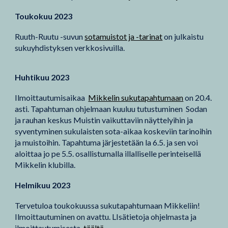
Toukokuu 2023
Ruuth-Ruutu -suvun
sotamuistot ja -tarinat
on
julkaistu
sukuyhdistyksen verkkosivuilla.
Huhtikuu 2023
Ilmoittautumisaikaa
Mikkelin sukutapahtumaan
on 20.4.
asti. Tapahtuman ohjelmaan kuuluu tutustuminen Sodan
ja rauhan keskus Muistin vaikuttaviin näyttelyihin ja
syventyminen sukulaisten sota-aikaa koskeviin tarinoihin
ja muistoihin. Tapahtuma järjestetään la 6.5. ja sen voi
aloittaa jo pe 5.5. osallistumalla illalliselle perinteisellä
Mikkelin klubilla.
Helmikuu 2023
Tervetuloa toukokuussa sukutapahtumaan Mikkeliin!
Ilmoittautuminen on avattu. LIsätietoja ohjelmasta ja
ilmoittautumisesta
täältä
.