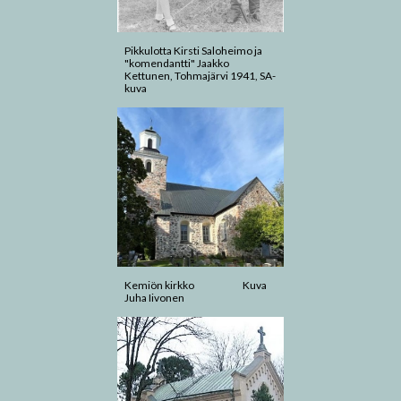
Pikkulotta Kirsti Saloheimo ja
"komendantti" Jaakko
Kettunen, Tohmajärvi 1941, SA-
kuva
Kemiön kirkko Kuva
Juha Iivonen