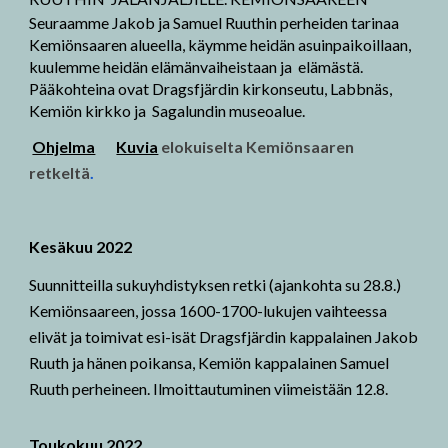
Seuraamme Jakob ja Samuel Ruuthin perheiden tarinaa
Kemiönsaaren alueella, käymme heidän asuinpaikoillaan,
kuulemme heidän elämänvaiheistaan ja elämästä.
Pääkohteina ovat Dragsfjärdin kirkonseutu, Labbnäs,
Kemiön kirkko ja Sagalundin museoalue.
O
hjelma
Kuvia
elokuiselta Kemiönsaaren
retkeltä
.
Kesäkuu 2022
S
uunnitteilla sukuyhdistyksen
retki (ajankohta su 28.8.)
Kemiönsaareen, jossa 1600-1700-lukujen vaihteessa
elivät ja toimivat esi-isät Dragsfjärdin kappalainen Jakob
Ruuth ja hänen poikansa, Kemiön kappalainen Samuel
Ruuth perheineen.
Ilmoittautuminen
viimeistään 12.8.
Toukokuu
2022