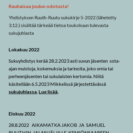
Rauhaisaa joulun odotusta!
Yhdistyksen
Ruuth-Ruutu sukukirje 5-2022 (lähetetty
3.12.) sisältää tärkeää tietoa toukokuun tulevasta
sukujuhlasta
Lokakuu 2022
Sukuyhdistys kerää 28.2.2023 asti suvun jäsenten sota-
ajan muistoja, kokemuksia ja tarinoita, joko omia tai
perheenjäsenten tai sukulaisten kertomia. Niitä
käsitellään 6.5.2023 Mikkelissä järjestettävässä
sukujuhlassa
.
Lue lisää
.
Elokuu 2022
28.8.2022
AIKAMATKA JAKOB JA SAMUEL
RUUTHIN JALANJÄLJILLE. KEMIÖNSAAREEN