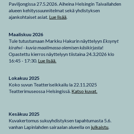
Paviljongissa 27.5.2026. Aiheina Helsingin Taivallahden
alueen kehityssuunnitelmat sekä yhdistyksen
ajankohtaiset asiat.
Lue lisää
.
Maaliskuu 2026
Tule tutustumaan Markku Hakurin näyttelyyn
Eksynyt
kirahvi - kuvia maailmassa olemisen käsikirjast
a!
Opastettu kierros näyttelyyn tiistaina 24.3.2026 klo
16:45 - 17:30.
Lue lisää.
Lokakuu 2025
Koko suvun Teatteriseikkailu la 22.11.2025
Teatterimuseossa Helsingissä.
Katso kuvat.
Kesäkuu 2025
Kuvakertomus sukuyhdistyksen tapahtumasta 5.6.
vanhan Lapinlahden sairaalan alueella on
julkaistu
.