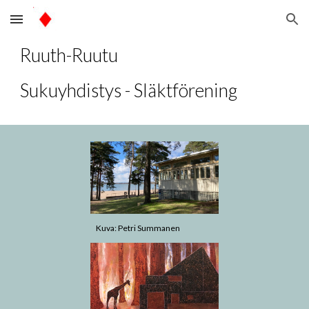
Skip to main content
Skip to navigation
Ruuth-Ruutu
Sukuyhdistys - Släktförening
Kuva: Petri Summanen