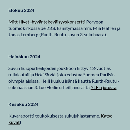
Elokuu 2024
Mitt i livet -hyväntekeväisyyskonsertti
Porvoon
tuomiokirkossa pe 23.8.
Esiintymässä mm. Mia Hafrén ja
Jonas Lemberg (Ruuth-Ruutu-suvun 3. sukuhaara).
Heinäkuu 2024
Suvun huippurheilijoiden joukkoon liittyy 13-vuotias
rullalautailija
Heili Sirviö
, joka edustaa Suomea Pariisin
olympialaisissa. Heili kuuluu isänsä kautta Ruuth-Ruutu -
sukuhaaraan 3. Lue Heilin urheilijanurasta
YLE:n jutusta
.
Kesäkuu 2024
Kuvaraportti toukokuisesta sukujuhlastamme.
Katso
kuvat
!