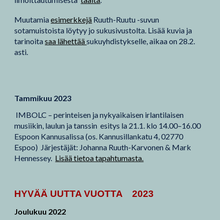
Muutamia
esimerkkejä
Ruuth-Ruutu -suvun
sotamuistoista löytyy jo sukusivustolta. Lisää kuvia ja
tarinoita
saa lähettää
sukuyhdistykselle, aikaa on 28.2.
asti.
Tammikuu 2023
IMBOLC – perinteisen ja nykyaikaisen irlantilaisen
musiikin, laulun ja tanssin esitys la
21.1. klo 14.00–16.00
Espoon Kannusalissa (os. Kannusillankatu 4, 02770
Espoo)
Järjestäjät:
Johanna Ruuth-Karvonen & Mark
Hennessey.
Lisää tietoa tapahtumasta.
HYVÄÄ UUTTA VUOTTA
202
3
Joulukuu 2022