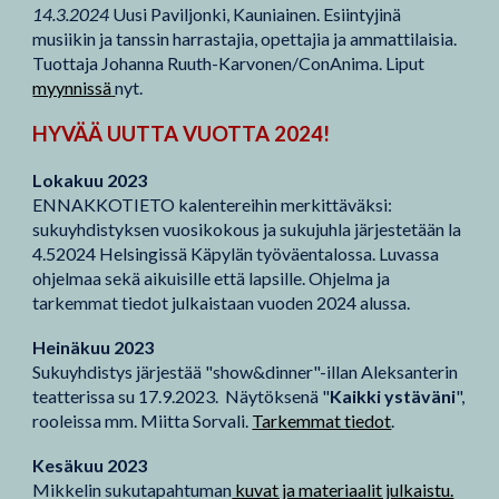
14.3.2024
Uusi Paviljonki, Kauniainen. Esiintyjinä
musiikin ja tanssin harrastajia, opettajia ja ammattilaisia.
Tuottaja Johanna Ruuth-Karvonen/ConAnima. Liput
myynnissä
nyt.
HYVÄÄ UUTTA VUOTTA 2024!
Lokakuu 2023
ENNAKKOTIETO kalentereihin merkittäväksi:
sukuyhdistyksen vuosikokous ja sukujuhla järjestetään la
4.52024 Helsingissä Käpylän työväentalossa. Luvassa
ohjelmaa sekä aikuisille että lapsille. Ohjelma ja
tarkemmat tiedot julkaistaan vuoden 2024 alussa.
Heinäkuu 2023
Sukuyhdistys järjestää "show&dinner"-illan Aleksanterin
teatterissa su 17.9.2023. Näytöksenä "
Kaikki ystäväni
",
rooleissa mm. Miitta Sorvali.
Tarkemmat tiedot
.
Kesäkuu 2023
Mikkelin sukutapahtuman
kuvat ja materiaalit julkaistu.