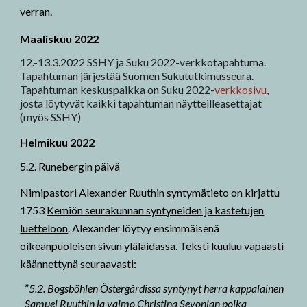
verran.
Maaliskuu 2022
12.-13.3.2022 SSHY ja Suku 2022-verkkotapahtuma
.
Tapahtuman järjestää Suomen Sukututkimusseura.
Tapahtuman keskuspaikka on Suku 2022-
verkkosivu
,
josta löytyvät kaikki tapahtuman näytteilleasettajat
(myös SSHY)
Helmikuu
2022
5.2.
Runebergin päivä
Nimipastori Alexander Ruuthin syntymätieto on kirjattu
1753
Kemiön seurakunnan syntyneiden ja kastetujen
luetteloon
. Alexander löytyy ensimmäisenä
oikeanpuoleisen sivun ylälaidassa. Teksti kuuluu vapaasti
käännettynä seuraavasti:
”
5.2. Bogsböhlen Östergårdissa syntynyt herra kappalainen
Samuel Ruuthin ja vaimo Christina Sevonian poika