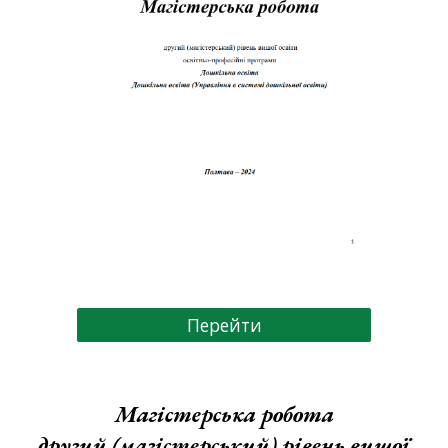
Перейти
Магістерська робота
другий (магістерський) рівень вищої