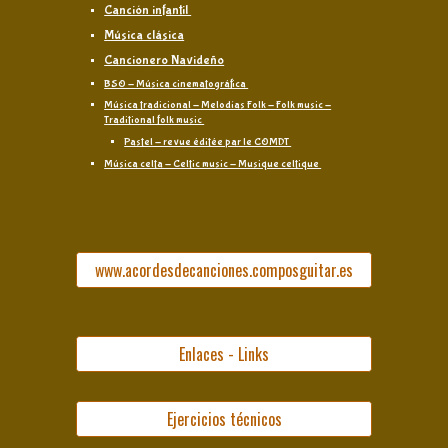
Canción infantil
Música clásica
Cancionero Navideño
BSO - Música cinematográfica
Música tradicional - Melodías Folk - Folk music -
Traditional folk music
Pastel - revue éditée par le COMDT
Música celta - Celtic music - Musique celtique
www.acordesdecanciones.composguitar.es
Enlaces - Links
Ejercicios técnicos