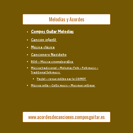
Melodías y Acordes
Compos Guitar Melodías
Canción infantil
Música clásica
Cancionero Navideño
BSO - Música cinematográfica
Música tradicional - Melodías Folk - Folk music -
Traditional folk music
Pastel - revue éditée par le COMDT
Música celta - Celtic music - Musique celtique
www.acordesdecanciones.composguitar.es