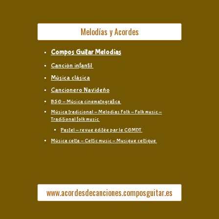
Melodías y Acordes
Compos Guitar Melodías
Canción infantil
Música clásica
Cancionero Navideño
BSO - Música cinematográfica
Música tradicional - Melodías Folk - Folk music -
Traditional folk music
Pastel - revue éditée par le COMDT
Música celta - Celtic music - Musique celtique
www.acordesdecanciones.composguitar.es