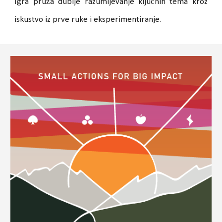
Igra pruža dublje razumijevanje ključnih tema kroz
iskustvo iz prve ruke i eksperimentiranje.