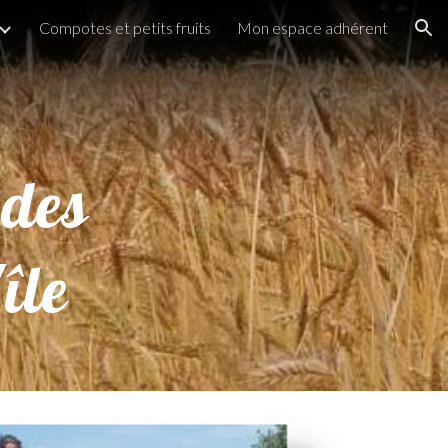
Compotes et petits fruits
Mon espace adhérent
ion
 des
île