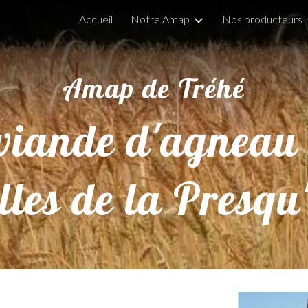
Accueil
Notre Amap
Nos producteurs
ip to main content
Skip to navigat
Amap de Tréhé
 viande
d'agneau
lles de la Presqu'