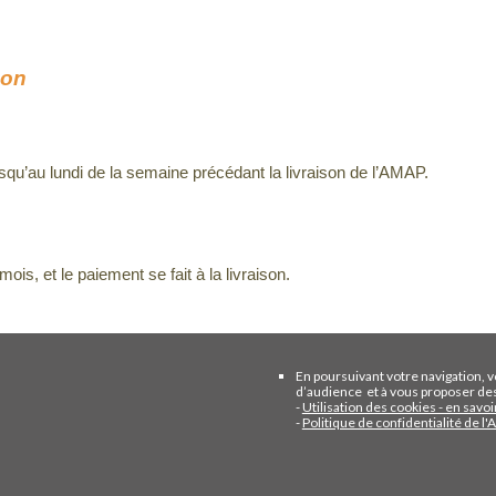
son
qu’au lundi de la semaine précédant la livraison de l’AMAP.
s, et le paiement se fait à la livraison.
En poursuivant votre navigation, v
d’audience et à vous proposer des
-
Utilisation des cookies - en savoi
-
Politique de confidentialité de l