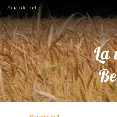
Amap de Tréhé
Sk
La
Be
Qui suis-je ?