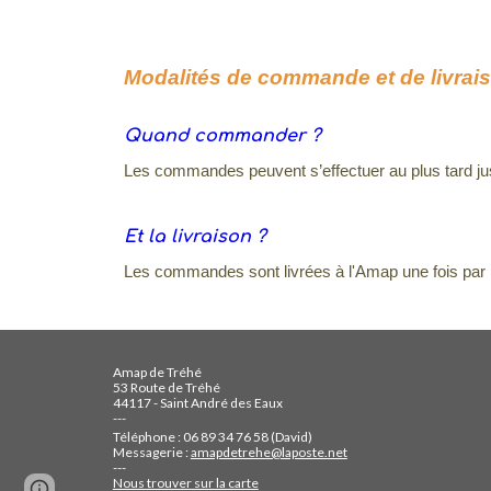
Modalités de commande et de livrai
Quand commander ?
Les commandes peuvent s’effectuer au plus tard jus
Et la livraison ?
Les commandes sont livrées à l'Amap une fois par moi
Amap de Tréhé
53 Route de Tréhé
44117 - Saint André des Eaux
---
Téléphone :
06 89 34 76 58 (David)
Messagerie :
amapdetrehe@laposte.net
---
Nous trouver sur la carte
Page
Google Sites
Report abuse