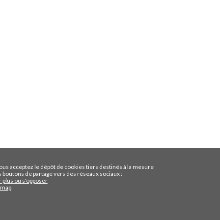
ous acceptez le dépôt de cookies tiers destinés à la mesure
 boutons de partage vers des réseaux sociaux :
r plus ou s'opposer
'Amap