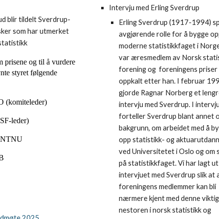
Intervju med Erling Sverdrup
d blir tildelt Sverdrup-
Erling Sverdrup (1917-1994) sp
rsker som har utmerket
avgjørende rolle for å bygge op
statistikk
moderne statistikkfaget i Norg
var æresmedlem av Norsk stati
m prisene og til å vurdere
forening og foreningens priser
nte styret følgende
oppkalt etter han. I februar 19
gjorde Ragnar Norberg et leng
O (komiteleder)
intervju med Sverdrup. I intervj
forteller Sverdrup blant annet 
SF-leder)
bakgrunn, om arbeidet med å b
d, NTNU
opp statistikk- og aktuarutdan
ved Universitetet i Oslo og om s
iB
på statistikkfaget. Vi har lagt ut
intervjuet med Sverdrup slik at a
foreningens medlemmer kan bli
nærmere kjent med denne vikti
nestoren i norsk statistikk og
vedmøte 2025