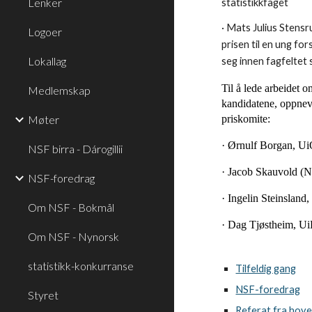
Lenker
statistikkfaget
· Mats Julius Stensru
Logoer
prisen til en ung fo
Lokallag
seg innen fagfeltet 
Til å lede arbeidet o
Medlemskap
kandidatene, oppnev
Møter
priskomite:
· Ørnulf Borgan, Ui
NSF birra - Dárogillii
· Jacob Skauvold (N
NSF-foredrag
· Ingelin Steinslan
Om NSF - Bokmål
· Dag Tjøstheim, U
Om NSF - Nynorsk
statistikk-konkurranse
Tilfeldig gang
NSF-foredrag
Styret
Referat fra ho