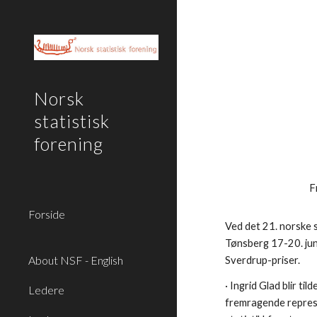
Sk
Norsk
statistisk
forening
F
Forside
Ved det 21. norske s
Tønsberg 17-20. juni 
About NSF - English
Sverdrup-priser.
· Ingrid Glad blir til
Ledere
fremragende repres