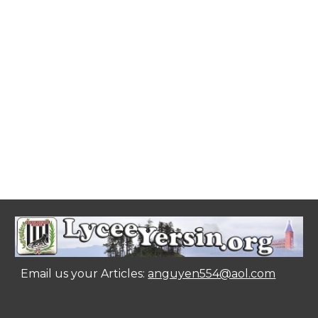
Email us your Articles:
anguyen554@aol.com