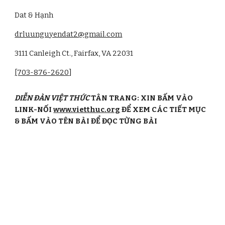
Dat & Hạnh
drluunguyendat2@gmail.com
3111 Canleigh Ct., Fairfax, VA 22031
[703-876-2620
]
DIỄN ĐÀN VIỆT THỨC
TÂN TRANG: XIN BẤM VÀO
LINK-NỐI
www.vietthuc.org
ĐỂ XEM CÁC TIẾT MỤC
& BẤM VÀO TÊN BÀI ĐỂ ĐỌC TỪNG BÀI