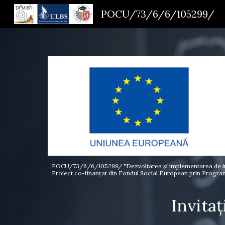
POCU/73/6/6/105299/
Sk
POCU/73/6/6/105299/ "Dezvoltarea și implementarea de instr
Proiect co-finanțat din Fondul Social European prin Progr
Invita