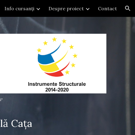
Info cursanți
Despre proiect
Contact
ion
ă"
lă Cața