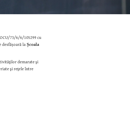
i POCU/73/6/6/105299 cu 
e desfășoară la
 Școala 
ivităţilor demarate şi 
ate şi reţele între 