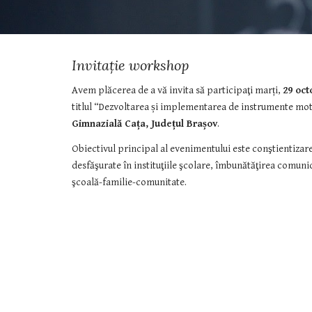
Invitație workshop
Avem plăcerea de a vă invita să participaţi marți, 
29 oct
titlul “Dezvoltarea și implementarea de instrumente moti
Gimnazială Cața, Județul Brașov
.
Obiectivul principal al evenimentului este conştientizarea 
desfăşurate în instituţiile şcolare, îmbunătăţirea comunic
şcoală-familie-comunitate.