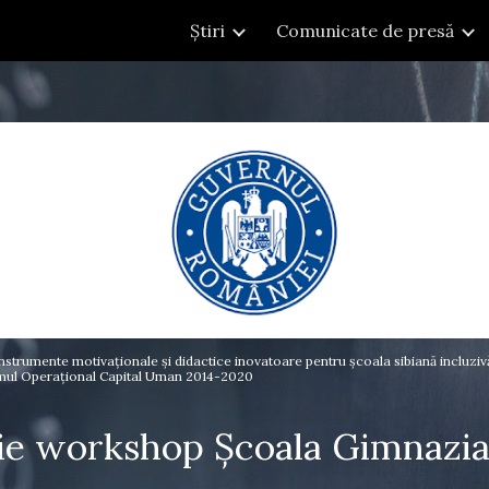
Știri
Comunicate de presă
ip to main content
Skip to navigat
umente motivaționale și didactice inovatoare pentru școala sibiană incluziv
amul Operațional Capital Uman 2014-2020
ție workshop Școala Gimnazia