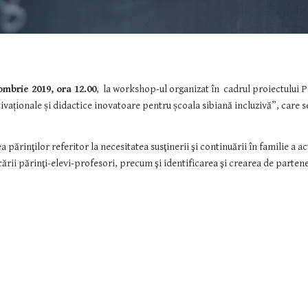
ombrie 2019, ora 12.00
,  la workshop-ul organizat în  cadrul proiectulu
vaționale și didactice inovatoare pentru școala sibiană incluzivă”, care s
părinţilor referitor la necesitatea susţinerii şi continuării în familie a act
ării părinţi-elevi-profesori, precum şi identificarea şi crearea de parteneri