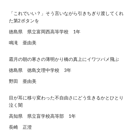
「これでいい？」そう言いながら引きちぎり渡してくれ
た第2ボタンを
徳島県 県立富岡西高等学校 1年
鳴滝 亜由美
霜月の朝の寒さの薄明かり橋の真上にイワツバメ飛ぶ
徳島県 徳島文理中学校 3年
野田 亜由美
目が耳に移り変わった不自由さにどう生きるかとひとり
泣く闇
高知県 県立盲学校高等部 1年
長崎 正澄