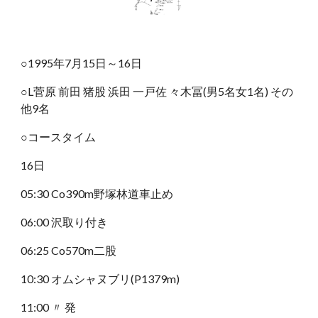
○1995年7月15日～16日
○L菅原 前田 猪股 浜田 一戸佐 々木冨(男5名女1名) その
他9名
○コースタイム
16日
05:30 Co390m野塚林道車止め
06:00 沢取り付き
06:25 Co570m二股
10:30 オムシャヌブリ(P1379m)
11:00 〃 発