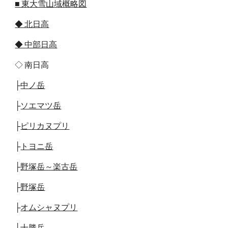
■ 東大雪山域概略図
◆ 北日高
◆ 中部日高
◇ 南日高
├
中ノ岳
├
ソエマツ岳
├
ピリカヌプリ
├
トヨニ岳
├
野塚岳～楽古岳
├
野塚岳
├
オムシャヌプリ
├
十勝岳