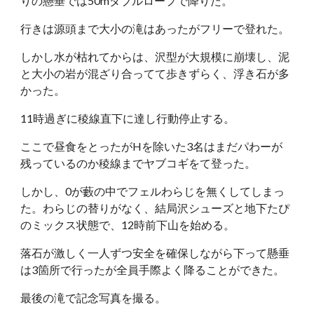
りの懸垂では50mダブルロープで降りた。
行きは源頭まで大小の滝はあったがフリーで登れた。
しかし水が枯れてからは、沢型が大規模に崩壊し、泥
と大小の岩が混ざり合ってて歩きずらく、浮き石が多
かった。
11時過ぎに稜線直下に達し行動停止する。
ここで昼食をとったがHを除いた3名はまだパわーが
残っているのか稜線までヤブコギをて登った。
しかし、0が藪の中でフェルわらじを無くしてしまっ
た。わらじの替りがなく、結局沢シューズと地下たぴ
のミックス状態で、12時前下山を始める。
落石が激しく一人ずつ安全を確保しながら下って懸垂
は3箇所で行ったが全員手際よく降ることができた。
最後の滝で記念写真を撮る。