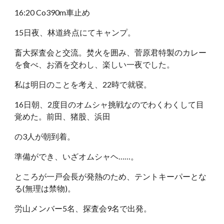
16:20 Co390m車止め
15日夜、林道終点にてキャンプ。
畜大探査会と交流。焚火を囲み、菅原君特製のカレー
を食べ、お酒を交わし、楽しい一夜でした。
私は明日のことを考え、22時で就寝。
16日朝、2度目のオムシャ挑戦なのでわくわくして目
覚めた。前田、猪股、浜田
の3人が朝到着。
準備ができ、いざオムシャヘ……。
ところが一戸会長が発熱のため、テントキーパーとな
る(無理は禁物)。
労山メンバー5名、探査会9名で出発。