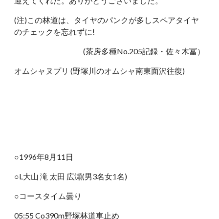
迎えてくれた。ありがとうございました。
(注)この林道は、タイヤのパンクが多しスペアタイヤ
のチェックを忘れずに!
(茶房多種No.205記録・佐々木冨）
オムシャヌプリ (野塚川のオムシャ南東面沢往復)
○1996年8月11日
○L大山 滝 太田 広瀬(男3名女1名)
○コースタイム曇り
05:55 Co390m野塚林道車止め