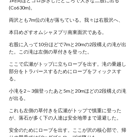
1時間ほどゴロ歩きしたところで大きな二股に出る
(Co630m)。
両沢とも7m位の滝が落ちている。我々は右股沢へ、
本日めざすオムシャヌプリ南東面沢である。
右股に入って10分ほどで7mと20mの2段構えの滝が出
た。この滝は左側の草付きを登った。
ここで広瀬がトップに立ちロープを出す。滝の乗越し
部分をトラバースするためにロープをフィックスす
る。
小滝を2～3個登ったあと5mと20mほどの2段構えの滝
が出る。
これも左側の草付きを広瀬がトップで慎重に登った
が、落石が多く下の人達は安全地帯まで退避した。
安全のためにローブを出す。ここが沢の核心部で、帰