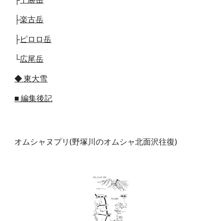
├
楽古岳
├
ピロロ岳
└
広尾岳
◆ 東大雪
■ 編集後記
オムシャヌプリ(野塚川のオムシャ北面沢往復)