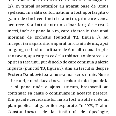
intr-o salita de 5 x 2 metri, cu stalactite si stalagmite
(2). In timpul sapaturilor au aparut oase de Ursus
spelaeus. In salita cu formatiuni a fost apoi largita o
gaura de cinci centimetri diametru, prin care venea
aer rece. S-a intrat intr-un culoar larg de circa 2
metri, inalt de pana la 5 m, care sfarsea in fata unui
morman de grohotis (punctul T2, figura 3). Au
inceput iar sapaturile, a aparut un craniu de urs, apoi
un gang cotit si o saritoare de 6 m, din doua trepte.
Din tavan, apa curgea ca de la robinet. Explorarea s-a
oprit in fata unui put dincolo de care continua galeria
ingusta (punctul T3, figura 3). Anii au trecut si despre
Pestera Dambovicioara nu s-a mai scris nimic. Nu se
stie cand, cine si daca cineva a coborat micul put de la
T3 si pana unde a ajuns. Oricum, brasovenii au
continuat sa caute o continuare in aceasta pestera.
Din pacate cercetarile lor nu au fost insotite si de un
plan publicat al galeriilor explorate. In 1973, Traian
Constantinescu, de la Institutul de Speologie,