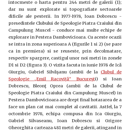
intocmeste o harta pentru 244 metri de galerii (1);
dar nu sunt explorate si topografiate sectoarele
dificile ale pesterii. In 1977-1978, Ioan Dobrescu -
presedintele Clubului de Speologie Piatra Craiului din
Campulung Muscel - conduce mai multe echipe de
explorare in Pestera Dambovicioara. Cu aceste ocazii
se intra in zona superioara A (figurile 1 si 2) (se pare
ca in premiera) si se reuseste, prin decolmatare,
respectiv spargere, castigul unor noi metri in zonele
D1 si D2 (figura 3). O vizita facuta in iunie 1978 de Ică
Giurgiu, Gabriel Silvăşanu (ambii de la
Clubul de
Speologie „Emil Racoviţă” Bucureşt
i) si Ioan
Dobrescu, Bleonţ Oprea (ambii de la Clubul de
Speologie Piatra Craiului din Campulung Muscel) in
Pestera Dambovicioara are drept final hotararea de a
face un plan cat mai complet al cavitatii. Astfel, la 7
octombrie 1978, echipa compusa din Ica Giurgiu,
Gabriel Silvaseanu, Ioan Dobrescu si Grigore
Gheorghita carteaza 481 metri de galerii, atingand in