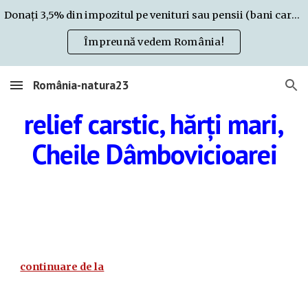
Donați 3,5% din impozitul pe venituri sau pensii (bani care altfel nu rămân la Dvs.) pentru România natura. Uite cum:
Skip to main content
Skip to navigation
Împreună vedem România!
România-natura23
relief carstic, hărți mari,
Cheile Dâmbovicioarei
continuare de la