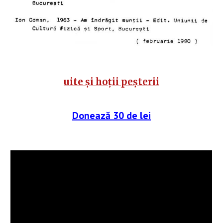
uite și hoții peșterii
Donează 30 de lei