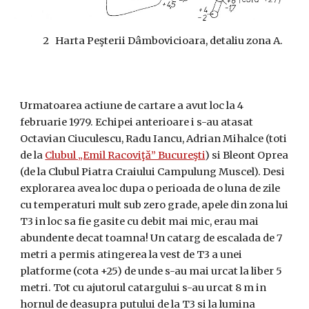
2 Harta Peşterii Dâmbovicioara, detaliu zona A.
Urmatoarea actiune de cartare a avut loc la 4
februarie 1979. Echipei anterioare i s-au atasat
Octavian Ciuculescu, Radu Iancu, Adrian Mihalce (toti
de la
Clubul „Emil Racoviţă” Bucureşti
) si Bleont Oprea
(de la Clubul Piatra Craiului Campulung Muscel). Desi
explorarea avea loc dupa o perioada de o luna de zile
cu temperaturi mult sub zero grade, apele din zona lui
T3 in loc sa fie gasite cu debit mai mic, erau mai
abundente decat toamna! Un catarg de escalada de 7
metri a permis atingerea la vest de T3 a unei
platforme (cota +25) de unde s-au mai urcat la liber 5
metri. Tot cu ajutorul catargului s-au urcat 8 m in
hornul de deasupra putului de la T3 si la lumina