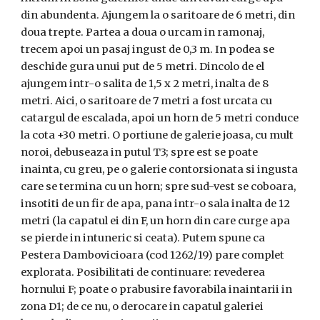
din abundenta. Ajungem la o saritoare de 6 metri, din
doua trepte. Partea a doua o urcam in ramonaj,
trecem apoi un pasaj ingust de 0,3 m. In podea se
deschide gura unui put de 5 metri. Dincolo de el
ajungem intr-o salita de 1,5 x 2 metri, inalta de 8
metri. Aici, o saritoare de 7 metri a fost urcata cu
catargul de escalada, apoi un horn de 5 metri conduce
la cota +30 metri. O portiune de galerie joasa, cu mult
noroi, debuseaza in putul T3; spre est se poate
inainta, cu greu, pe o galerie contorsionata si ingusta
care se termina cu un horn; spre sud-vest se coboara,
insotiti de un fir de apa, pana intr-o sala inalta de 12
metri (la capatul ei din F, un horn din care curge apa
se pierde in intuneric si ceata). Putem spune ca
Pestera Dambovicioara (cod 1262/19) pare complet
explorata. Posibilitati de continuare: revederea
hornului F; poate o prabusire favorabila inaintarii in
zona D1; de ce nu, o derocare in capatul galeriei