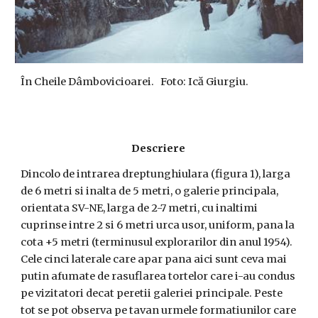
În Cheile Dâmbovicioarei. Foto: Ică Giurgiu.
Descriere
Dincolo de intrarea dreptunghiulara (figura 1), larga
de 6 metri si inalta de 5 metri, o galerie principala,
orientata SV-NE, larga de 2-7 metri, cu inaltimi
cuprinse intre 2 si 6 metri urca usor, uniform, pana la
cota +5 metri (terminusul explorarilor din anul 1954).
Cele cinci laterale care apar pana aici sunt ceva mai
putin afumate de rasuflarea tortelor care i-au condus
pe vizitatori decat peretii galeriei principale. Peste
tot se pot observa pe tavan urmele formatiunilor care