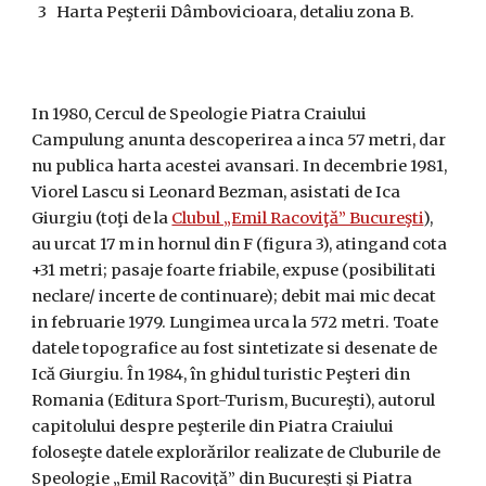
3 Harta Peşterii Dâmbovicioara, detaliu zona B.
In 1980, Cercul de Speologie Piatra Craiului
Campulung anunta descoperirea a inca 57 metri, dar
nu publica harta acestei avansari. In decembrie 1981,
Viorel Lascu si Leonard Bezman, asistati de Ica
Giurgiu (toţi de la
Clubul „Emil Racoviţă” Bucureşti
),
au urcat 17 m in hornul din F (figura 3), atingand cota
+31 metri; pasaje foarte friabile, expuse (posibilitati
neclare/ incerte de continuare); debit mai mic decat
in februarie 1979. Lungimea urca la 572 metri. Toate
datele topografice au fost sintetizate si desenate de
Ică Giurgiu. În 1984, în ghidul turistic Peşteri din
Romania (Editura Sport-Turism, Bucureşti), autorul
capitolului despre peşterile din Piatra Craiului
foloseşte datele explorărilor realizate de Cluburile de
Speologie „Emil Racoviţă” din Bucureşti şi Piatra