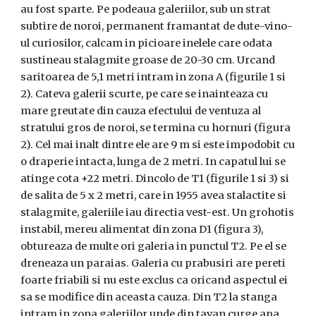
au fost sparte. Pe podeaua galeriilor, sub un strat
subtire de noroi, permanent framantat de dute-vino-
ul curiosilor, calcam in picioare inelele care odata
sustineau stalagmite groase de 20-30 cm. Urcand
saritoarea de 5,1 metri intram in zona A (figurile 1 si
2). Cateva galerii scurte, pe care se inainteaza cu
mare greutate din cauza efectului de ventuza al
stratului gros de noroi, se termina cu hornuri (figura
2). Cel mai inalt dintre ele are 9 m si este impodobit cu
o draperie intacta, lunga de 2 metri. In capatul lui se
atinge cota +22 metri. Dincolo de T1 (figurile 1 si 3) si
de salita de 5 x 2 metri, care in 1955 avea stalactite si
stalagmite, galeriile iau directia vest-est. Un grohotis
instabil, mereu alimentat din zona D1 (figura 3),
obtureaza de multe ori galeria in punctul T2. Pe el se
dreneaza un paraias. Galeria cu prabusiri are pereti
foarte friabili si nu este exclus ca oricand aspectul ei
sa se modifice din aceasta cauza. Din T2 la stanga
intram in zona galeriilor unde din tavan curge apa