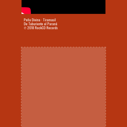
Peña Divina · Tiramasil
De Taburiente al Paraná
℗ 2018 RockCD Records