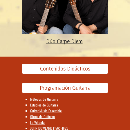
Dúo Carpe Diem
Contenidos Didácticos
Programación Guitarra
Métodos de Guitarra
Estudios de Guitarra
Guitar Music Ensemble
Obras de Guitarra
La Vihuela
JOHN DOWLAND (1563-1626)