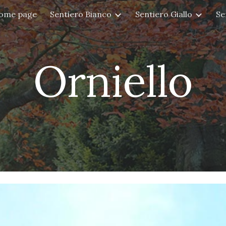
ome page
Sentiero Bianco
Sentiero Giallo
Se
ip to main content
Skip to navigat
Orniello