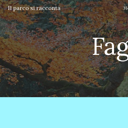
Il parco si racconta
H
Sk
Fa