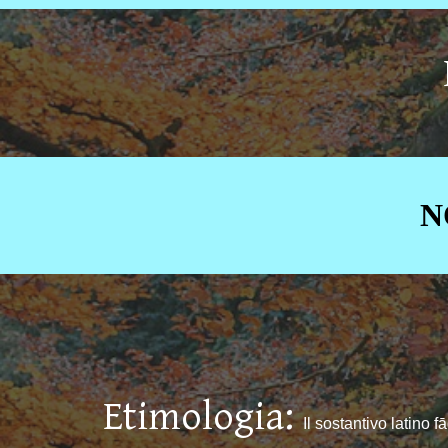
N
Etimologia:
Il sostantivo latino 