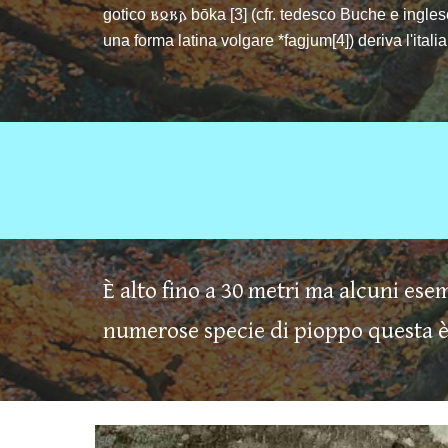
gotico 𐌱𐍉𐌺𐌰 bōka [3] (cfr. tedesco Buche e ing
una forma latina volgare *fagjum[4]) deriva l'itali
È alto fino a 30 metri ma alcuni es
numerose specie di pioppo questa è 