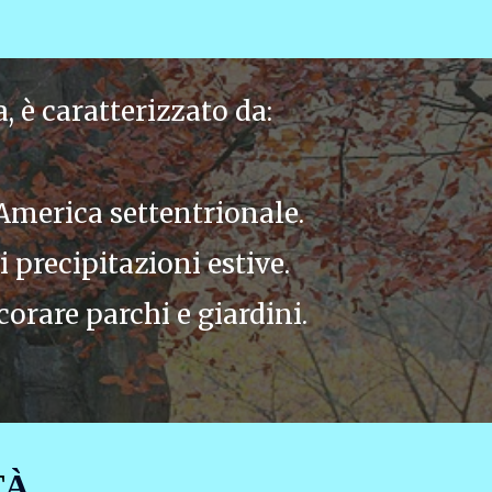
 è caratterizzato da:
America settentrionale.
 precipitazioni estive.
orare parchi e giardini.
T
À