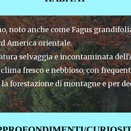
no, noto anche come Fagus grandifolia,
rd America orientale.
tura selvaggia e incontaminata dell’
 clima fresco e nebbioso, con frequenti
r la forestazione di montagne e per dec
PPROFONDIMENTI/CURIOSI