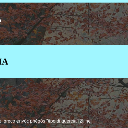
e
IA
el greco φηγός phēgós "tipo di quercia"[2], nel