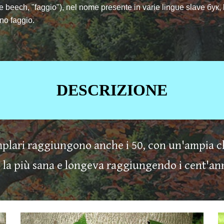
lese beech, "faggio"), nel nome presente in varie lingue slave бук
ano faggio.
DESCRIZIONE
emplari raggiungono anche i 50, con un'ampia c
la più sana e longeva raggiungendo i cent'ann