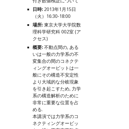
付き数値検証について
日時:
 2013年1月15日
（火）16:30-18:00
場所:
 東京大学大学院数
理科学研究科 002室 (
ア
クセス
)
概要:
 不動点間の, ある
いは一般の力学系の不
変集合の間のコネクテ
ィングオービットは一
般にその構造不安定性
より大域的な分岐現象
を引き起こすため, 力学
系の構造解析のために
非常に重要な位置を占
める.
本講演では力学系のコ
ネクティングオービッ