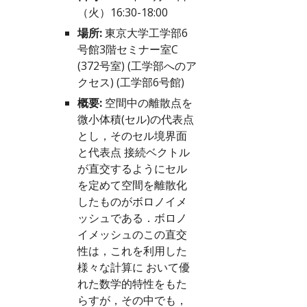
（火）16:30-18:00
場所:
 東京大学工学部6
号館3階セミナー室C 
(372号室) (
工学部へのア
クセス
) (
工学部6号館
)
概要:
 空間中の離散点を
微小体積(セル)の代表点
とし，そのセル境界面
と代表点 接続ベクトル
が直交するようにセル
を定めて空間を離散化
したものがボロノイメ 
ッシュである．ボロノ
イメッシュのこの直交
性は，これを利用した
様々な計算に おいて優
れた数学的特性をもた
らすが，その中でも，