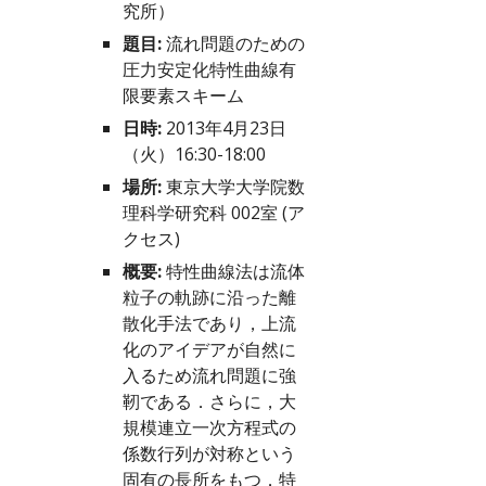
究所）
題目:
 流れ問題のための
圧力安定化特性曲線有
限要素スキーム
日時:
 2013年4月23日
（火）16:30-18:00
場所:
 東京大学大学院数
理科学研究科 002室 (
ア
クセス
)
概要:
 特性曲線法は流体
粒子の軌跡に沿った離
散化手法であり，上流
化のアイデアが自然に
入るため流れ問題に強
靭である．さらに，大
規模連立一次方程式の
係数行列が対称という
固有の長所をもつ．特