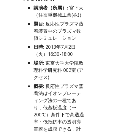
講演者（所属）:
 宮下大
（住友重機械工業(株)）
題目:
 反応性プラズマ蒸
着装置中のプラズマ数
値シミュレーション
日時:
 2013年7月2日
（火）16:30-18:00
場所:
 東京大学大学院数
理科学研究科 002室 (
ア
クセス
)
概要:
 反応性プラズマ蒸
着法はイオンプレーテ
ィング法の一種であ
り，低基板温度（〜
200℃）条件下で高透過
率・低抵抗率の透明導
電膜を成膜できる．計