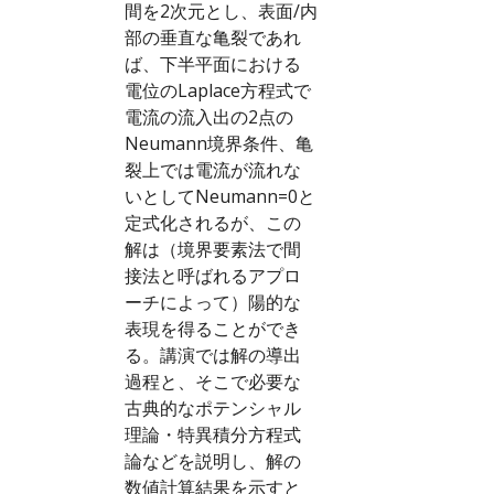
間を2次元とし、表面/内
部の垂直な亀裂であれ
ば、下半平面における
電位のLaplace方程式で
電流の流入出の2点の
Neumann境界条件、亀
裂上では電流が流れな
いとしてNeumann=0と
定式化されるが、この
解は（境界要素法で間
接法と呼ばれるアプロ
ーチによって）陽的な
表現を得ることができ
る。講演では解の導出
過程と、そこで必要な
古典的なポテンシャル
理論・特異積分方程式
論などを説明し、解の
数値計算結果を示すと