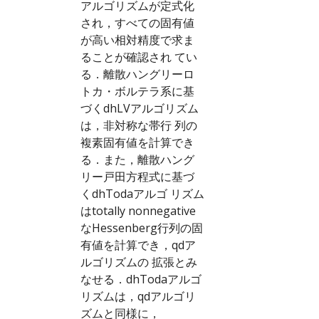
アルゴリズムが定式化
され，すべての固有値
が高い相対精度で求ま
ることが確認され てい
る．離散ハングリーロ
トカ・ボルテラ系に基
づくdhLVアルゴリズム
は，非対称な帯行 列の
複素固有値を計算でき
る．また，離散ハング
リー戸田方程式に基づ
くdhTodaアルゴ リズム
はtotally nonnegative
なHessenberg行列の固
有値を計算でき，qdア
ルゴリズムの 拡張とみ
なせる．dhTodaアルゴ
リズムは，qdアルゴリ
ズムと同様に，