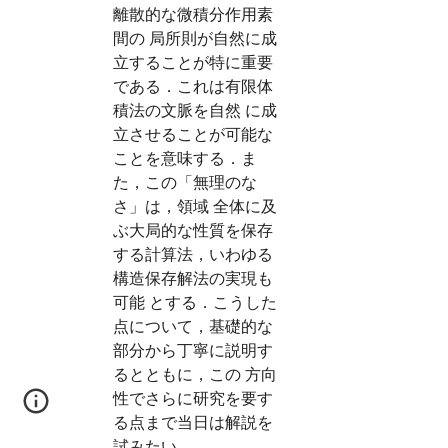
離散的な微積分作用素
間の 局所則が自然に成
立することが特に重要
である．これは有限体
積法の文脈を自然 に成
立させることが可能な
ことを意味する．ま
た，この「無理のな
さ」は，領域 全体に及
ぶ大局的な性質を保存
する計算法，いわゆる
構造保存解法の実現も
可能 とする．こうした
点について，基礎的な
部分から丁寧に説明す
るとともに，この 方向
性でさらに研究を要す
る点まで当日は解説を
試みたい．