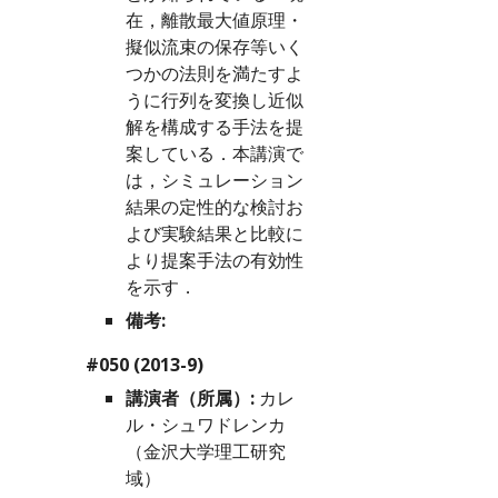
在，離散最大値原理・
擬似流束の保存等いく
つかの法則を満たすよ
うに行列を変換し近似
解を構成する手法を提
案している．本講演で
は，シミュレーション
結果の定性的な検討お
よび実験結果と比較に
より提案手法の有効性
を示す．
備考:
#050 (2013-9)
講演者（所属）:
 カレ
ル・シュワドレンカ
（金沢大学理工研究
域）