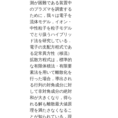
測が困難である装置中
のプラズマを調査する
ために，我々は電子を
流体モデル，イオン・
中性粒子を粒子モデル
でとり扱うハイブリッ
ド法を研究している．
電子の支配方程式であ
る定常異方性（移流）
拡散方程式は，標準的
な有限体積法・有限要
素法を用いて離散化を
行った場合，導出され
る行列の対角成分に対
して非対角成分の絶対
和が大きくなり，得ら
れる解も離散最大値原
理を満たさなくなるこ
とが知られている．現