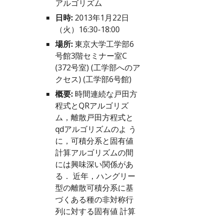
アルゴリズム
日時:
 2013年1月22日
（火）16:30-18:00
場所:
 東京大学工学部6
号館3階セミナー室C 
(372号室) (
工学部へのア
クセス
) (
工学部6号館
)
概要:
 時間連続な戸田方
程式とQRアルゴリズ
ム，離散戸田方程式と
qdアルゴリズムのよ う
に，可積分系と固有値
計算アルゴリズムの間
には興味深い関係があ
る． 近年，ハングリー
型の離散可積分系に基
づくある種の非対称行
列に対する固有値 計算