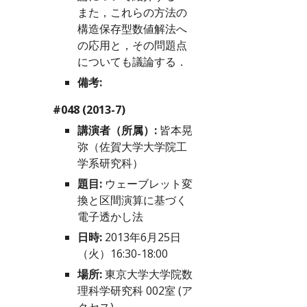
また，これらの方法の
構造保存型数値解法へ
の応用と，その問題点
についても議論する．
備考:
#048 (2013-7)
講演者（所属）:
 皆本晃
弥（佐賀大学大学院工
学系研究科）
題目:
 ウェーブレット変
換と区間演算に基づく
電子透かし法
日時:
 2013年6月25日
（火）16:30-18:00
場所:
 東京大学大学院数
理科学研究科 002室 (
ア