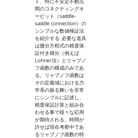
ト、特に不安定不動点
間のコネクティングオ
ービット（saddle-
saddle connection）の
シンプルな数値検証法
を紹介する. 必要な道具
は微分方程式の精度保
証付き積分（例えば
Lohner法）とリャプノ
フ函数の構成のみであ
る。リャプノフ函数は
その定義域における力
学系の振る舞いを非常
にシンプルに記述し、
精度保証計算と組み合
わせる事で様々な応用
が期待される。時間が
許せば現在考察中であ
るリャプノフ函数の特