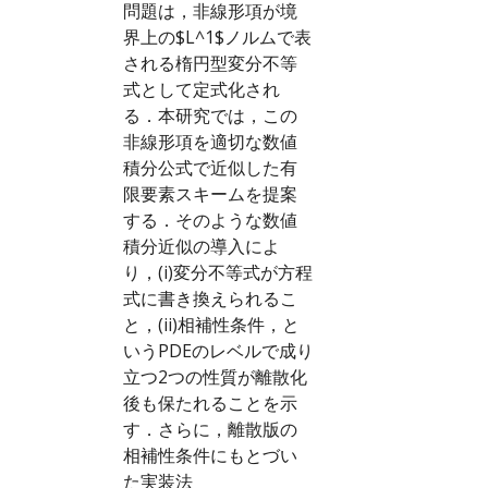
問題は，非線形項が境
界上の$L^1$ノルムで表
される楕円型変分不等
式として定式化され
る．本研究では，この
非線形項を適切な数値
積分公式で近似した有
限要素スキームを提案
する．そのような数値
積分近似の導入によ
り，(i)変分不等式が方程
式に書き換えられるこ
と，(ii)相補性条件，と
いうPDEのレベルで成り
立つ2つの性質が離散化
後も保たれることを示
す．さらに，離散版の
相補性条件にもとづい
た実装法