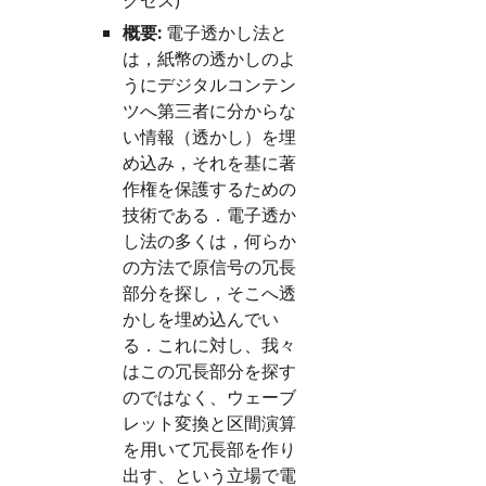
クセス
)
概要:
 電子透かし法と
は，紙幣の透かしのよ
うにデジタルコンテン
ツへ第三者に分からな
い情報（透かし）を埋
め込み，それを基に著
作権を保護するための
技術である．電子透か
し法の多くは，何らか
の方法で原信号の冗長
部分を探し，そこへ透
かしを埋め込んでい
る．これに対し、我々
はこの冗長部分を探す
のではなく、ウェーブ
レット変換と区間演算
を用いて冗長部を作り
出す、という立場で電