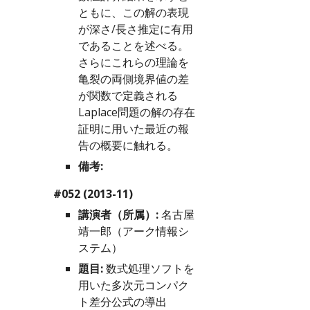
ともに、この解の表現
が深さ/長さ推定に有用
であることを述べる。
さらにこれらの理論を
亀裂の両側境界値の差
が関数で定義される
Laplace問題の解の存在
証明に用いた最近の報
告の概要に触れる。
備考:
#052 (2013-11)
講演者（所属）:
 名古屋
靖一郎（アーク情報シ
ステム）
題目:
 数式処理ソフトを
用いた多次元コンパク
ト差分公式の導出