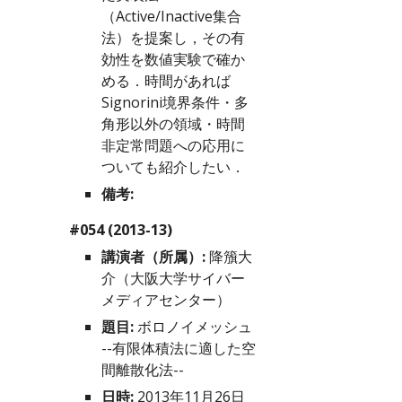
（Active/Inactive集合
法）を提案し，その有
効性を数値実験で確か
める．時間があれば
Signorini境界条件・多
角形以外の領域・時間
非定常問題への応用に
ついても紹介したい．
備考:
#054 (2013-13)
講演者（所属）:
 降籏大
介（大阪大学サイバー
メディアセンター）
題目:
 ボロノイメッシュ 
--有限体積法に適した空
間離散化法--
日時:
 2013年11月26日