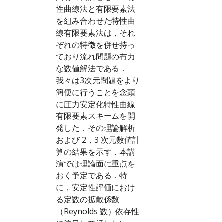
性曲線法と有限要素法
を組み合わせた特性曲
線有限要素法は，それ
ぞれの特徴を併せ持っ
ており流れ問題の有力
な数値解法である．
我々は3次元問題をより
簡便に行うことを念頭
に圧力安定化特性曲線
有限要素スキームを開
発した．その理論解析
および 2，3 次元数値計
算の結果を示す．本講
演では理論面に重点を
おく予定である．特
に，安定性評価におけ
る定数の拡散係数
（Reynolds 数）依存性