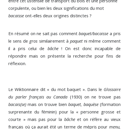
entre cet ustensile de transport du bois et une personne
corpulente, ou bien les deux significations du mot
bacaisse
ont-elles deux origines distinctes ?
En résumé on ne sait pas comment
baquet/bacaisse
a pris
le sens de
gros
similairement à
paquet
ni même comment
il a pris celui de
bâche
! On est donc incapable de
répondre mais on présente la recherche pour fins de
réflexion.
Le Wiktionnaire dit « du mot baquet ». Dans le
Glossaire
du parler français au Canada
(1930) on ne trouve pas
bacais(se)
mais on trouve bien
baquet, baquèse
(formation
surprenante du féminin) pour la « personne grosse et
courte » mais pas pour la
bâche
et on réfère au vieux
français où ça aurait été un terme de mépris pour
menu,