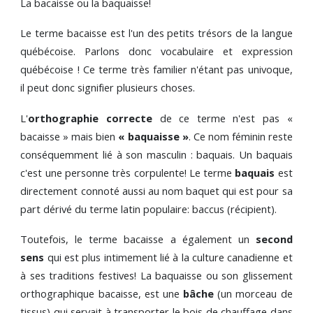
La bacaisse ou la baquaisse!
Le terme bacaisse est l'un des petits trésors de la langue
québécoise. Parlons donc vocabulaire et expression
québécoise ! Ce terme très familier n'étant pas univoque,
il peut donc signifier plusieurs choses.
L'
orthographie correcte
de ce terme n'est pas «
bacaisse » mais bien
« baquaisse »
. Ce nom féminin reste
conséquemment lié à son masculin : baquais. Un baquais
c'est une personne très corpulente! Le terme
baquais
est
directement connoté aussi au nom baquet qui est pour sa
part dérivé du terme latin populaire: baccus (récipient).
Toutefois, le terme bacaisse a également un
second
sens
qui est plus intimement lié à la culture canadienne et
à ses traditions festives! La baquaisse ou son glissement
orthographique bacaisse, est une
bâche
(un morceau de
tissus) qui servait à transporter le bois de chauffage dans