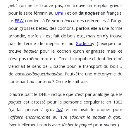
petit
(on ne le trouve pas, on trouve un emploi grivois
pour le sexe féminin au
DmF
) et on dit
paquet
en français.
Le
FEW
contient à l'étymon
bacca
des références à l'auge
pour grosses bêtes, des cochons, parfois elle a une forme
arrondie, parfois il est fait de bois etc., mais on n'y trouve
pas le terme de mépris et au
Godefroy
(Lexique) on
trouve
baquier
pour le cochon qu'on engraisse mais ce
n'est pas même mot etc. On est incapable d'identifier d'où
viendrait le sens de « bâche pour le transport du bois »
de
bacaisse/baquet/baquèse
. Peut-être une métonymie du
contenant au contenu ? On ne le sait pas.
D'autre part le DHLF indique que c'est par analogie que le
paquet
est attesté pour la personne corpulente en 1803
(ça fait penser à
gros
tas
) et on avait le paquet pour
l'
affaire encombrante
au 17e (
donner le paquet à qqn.
,
éventuellement repris avec
lâcher le paquet
pour
avouer
.).