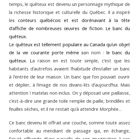
temps, le quêteux est devenu un personnage mythique de
la richesse historique et culturelle du Québec. Il a inspiré
le
s
conteurs québécois
et est dorénavant à la tête
d’affiche de nombreuses œuvres de fiction. Le banc du
quêteux.
Le quêteux est tellement populaire au Canada qu’un objet
de la vie courante porte même so
n nom :
le banc du
quêteux
. L
a raison en est toute simple, c’est que les
habitants d’autrefois avaient l’habitude d’installer un banc
à l’entrée de leur maison. Un banc que l’on pouvait ouvrir
et déplier, à l’image de nos divans-lits d’aujourd’hui. Mais
attention ! matelas non inclus. On y déposait une paillasse,
c’est-à-dire une grande toile remplie de paille, brindilles et
feuilles sèches, et il ne restait qu’à attendre Morphée...
Ce banc devenu lit offrait une couche, somme toute assez
confortable au mendiant de passage qui, en échange,
faisait offrande d’une parcelle de son
imagination à ses