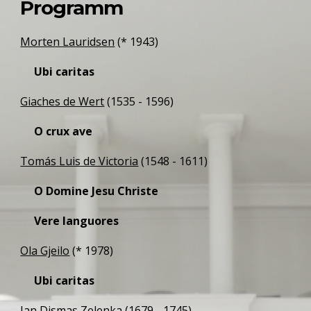
Programm 
Morten Lauridsen
 (* 1943) 
Ubi caritas
Giaches de Wert
 (1535 - 1596) 
O crux ave
Tomás Luis de Victoria
 (1548 - 1611) 
O Domine Jesu Christe 
Vere languores 
Ola Gjeilo
 (* 1978) 
Ubi caritas
Jan Dismas Zelenka
 (1679 - 1745) 