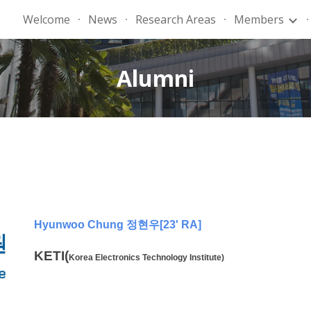
Welcome
News
Research Areas
Members
ip to main content
Skip to navigat
Alumni
Hyunwoo Chung 정현우[23' RA]
KETI(
Korea Electronics Technology Institute)