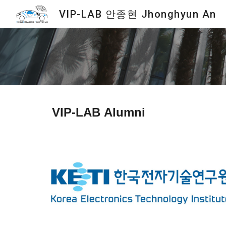
VIP-LAB 안종현 Jhonghyun An
Sk
VIP-LAB
Alumni