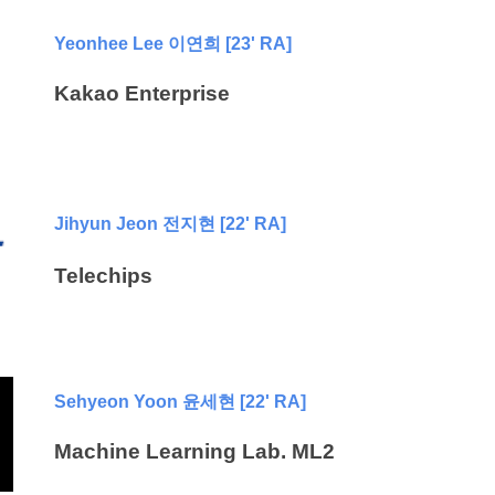
Yeonhee Lee 이연희 [23' RA]
Kakao Enterprise
Jihyun Jeon 전지현 [22' RA]
Telechips
Sehyeon Yoon 윤세현 [22' RA]
Machine Learning Lab. ML2