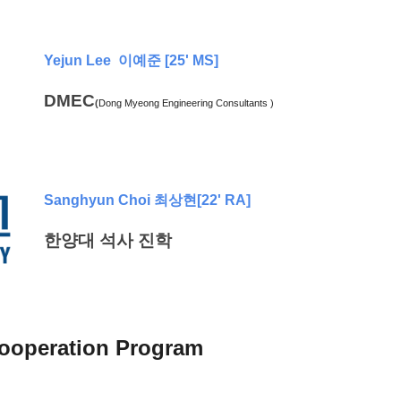
Yejun Lee 이예준 [25' MS]
DMEC
(
Dong Myeong Engineering Consultants )
Sanghyun Choi 최상현[22' RA]
한양대 석사 진학
ooperation Program