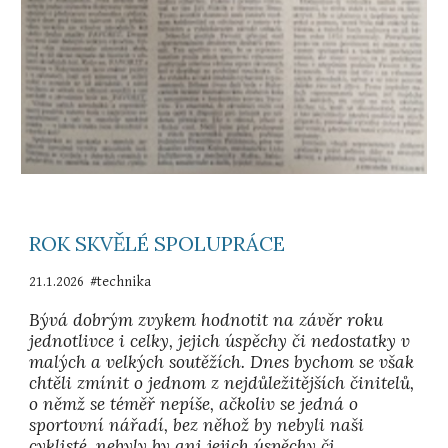
ROK SKVĚLÉ SPOLUPRÁCE
21.1.2026
#technika
Bývá dobrým zvykem hodnotit na závěr roku
jednotlivce i celky, jejich úspěchy či nedostatky v
malých a velkých soutěžích. Dnes bychom se však
chtěli zmínit o jednom z nejdůležitějších činitelů,
o němž se téměř nepíše, ačkoliv se jedná o
sportovní nářadí, bez něhož by nebyli naši
cyklisté, nebyly by ani jejich úspěchy či