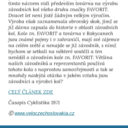
tímto názvem vidí především továrnu na výrobu
závodních kol všeho druhu značky FAVORIT.
Dvacet let není jistě žádným velkým výročím.
Výroba však zaznamenala obrovský skok, jímž se
již dávno zapsala do historie v oblasti závodních
kol. Kolo zn. FAVORIT a továrna v Rokycanech
jsou známé pojmy i v zahraničí, mají své zájemce
na celém světě a nenajde se již závodník, s nímž
bychom se setkali na některé soutěži a ten
nevěděl o závodním kole zn. FAVORIT. Většina
našich závodníků a reprezentantů používá
tohoto kola s naprostou samozřejmostí a tak se
mnohdy naskýtá otázka v jakém vztahu jsou
závodníci a výrobci kol?
CELÝ ČLÁNEK ZDE
Časopis Cyklistika
1971
Ⓒ
www.veloczechoslovakia.cz