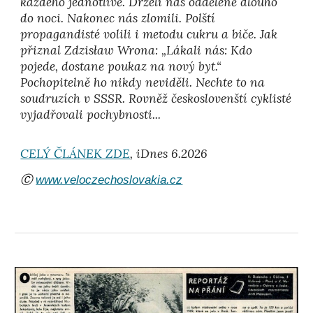
každého jednotlivě. Drželi nás odděleně dlouho
do noci. Nakonec nás zlomili. Polští
propagandisté volili i metodu cukru a biče. Jak
přiznal Zdzisław Wrona: „Lákali nás: Kdo
pojede, dostane poukaz na nový byt.“
Pochopitelně ho nikdy neviděli. Nechte to na
soudruzích v SSSR. Rovněž českoslovenští cyklisté
vyjadřovali pochybnosti...
CELÝ ČLÁNEK ZDE
,
iDnes 6.2026
Ⓒ
www.veloczechoslovakia.cz