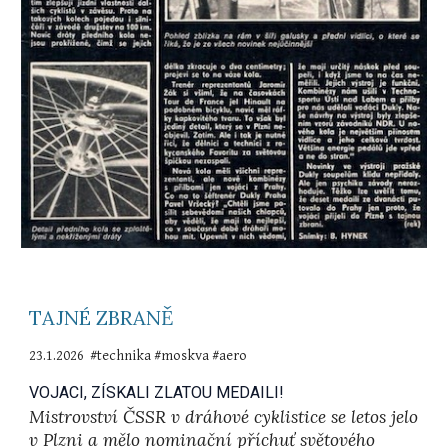
TAJNÉ ZBRANĚ
2
3
.1.2026 #technika #
moskva #aero
VOJACI, ZÍSKALI ZLATOU MEDAILI!
Mistrovství ČSSR v dráhové cyklistice se letos jelo
v Plzni a mělo nominační příchuť světového