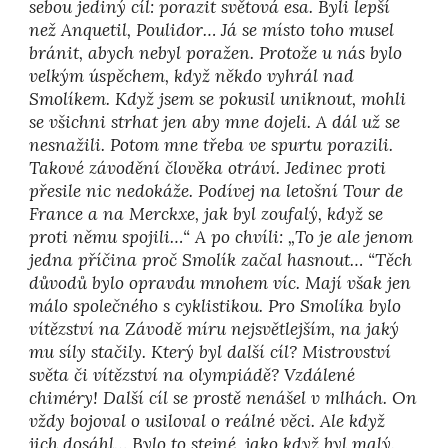
sebou jediný cíl: porazit světová esa. Byli lepší
než Anquetil, Poulidor… Já se místo toho musel
bránit, abych nebyl poražen. Protože u nás bylo
velkým úspěchem, když někdo vyhrál nad
Smolíkem. Když jsem se pokusil uniknout, mohli
se všichni strhat jen aby mne dojeli. A dál už se
nesnažili. Potom mne třeba ve spurtu porazili.
Takové závodění člověka otráví. Jedinec proti
přesile nic nedokáže. Podívej na letošní Tour de
France a na Merckxe, jak byl zoufalý, když se
proti němu spojili…“ A po chvíli: „To je ale jenom
jedna příčina proč Smolík začal hasnout… “Těch
důvodů bylo opravdu mnohem víc. Mají však jen
málo společného s cyklistikou. Pro Smolíka bylo
vítězství na Závodě míru nejsvětlejším, na jaký
mu síly stačily. Který byl další cíl? Mistrovství
světa či vítězství na olympiádě? Vzdálené
chiméry! Další cíl se prostě nenášel v mlhách. On
vždy bojoval o usiloval o reálné věci. Ale když
jich dosáhl… Bylo to stejné, jako když byl malý.