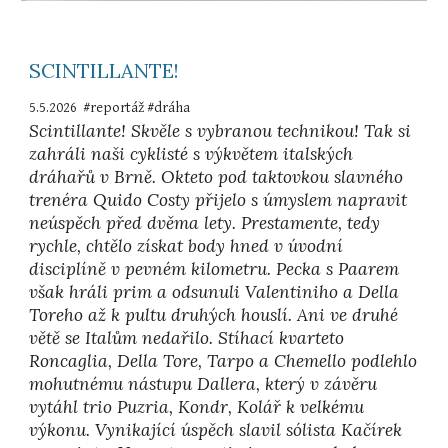
SCINTILLANTE!
5
.
5
.202
6
#
reportáž
#
dráha
Scintillante! Skvěle s vybranou technikou! Tak si
zahráli naši cyklisté s výkvětem italských
dráhařů v Brně. Okteto pod taktovkou slavného
trenéra Quido Costy přijelo s úmyslem napravit
neúspěch před dvěma lety. Prestamente, tedy
rychle, chtělo získat body hned v úvodní
disciplíně v pevném kilometru. Pecka s Paarem
však hráli prim a odsunuli Valentiniho a Della
Toreho až k pultu druhých houslí. Ani ve druhé
větě se Italům nedařilo. Stíhací kvarteto
Roncaglia, Della Tore, Tarpo a Chemello podlehlo
mohutnému nástupu Dallera, který v závěru
vytáhl trio Puzria, Kondr, Kolář k velkému
výkonu. Vynikající úspěch slavil sólista Kačírek