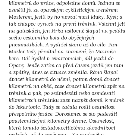
kilometrů do práce, odpoledne domů. Jednou se
osmělil jít za opavským cyklistickým trenérem
Mozlerem, jestli by ho nevzal mezi kluky. Kývl; a
tak chlapec vyrazil na první trénink. Všichni jeli
na galuskách, jen Jirka usilovně šlapal na pedálu
svého cestovního kola do obyčejných
pneumatikách. A vydržel skoro až do cíle. Pan
Mozler tedy přivítal na znamení, že Mainuše
bere. Dál bydlel v Jekartovicích, dál jezdil do
Opavy. Jenže zatím co před časem jezdil jen tam
a zpátky, dnes se situace změnila. Ráno šlapal
dvacet kilometrů do učení, potom domů dvacet
kilometrů na oběd, zase dvacet kilometrů zpět na
trénink a pak, po sedmdesáti nebo osmdesáti
kilometrech tréninku zase nazpět domů, k mámě
do Jekartovic. Tady se začala rodit osamělost
přespolního jezdce. Dorostenec se sto padesáti
poustevnickými kilometry denně. Osamělost,
která tomuto šestadvacetiletému závodníkovi
vydržela až do současna… Z neznámého