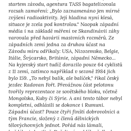
startem závodu, agentura TASS bagatelizovala
rozsah zamoření: „Bylo zaznamenáno jen mírné
zvýšení radioaktivity. Její hladina nyní klesá,
situace je zcela pod kontrolou.“ Naopak západní
média i na základě měření ve Skandinávii záhy
varovala před havárií masivních rozměrů. Ze
západních zemí jedna za druhou účast na
Závodu míru odříkaly: USA, Nizozemsko, Belgie,
Itálie, Švýcarsko, Británie, západní Německo…
Na kyjevský start tudíž dorazilo pouze 64 cyklistů
z 11 zemí, zatímco například v sezoně 1984 jich
bylo 159. „To nebyl balík, ale balíček,“ říkal český
jezdec Radovan Fořt. Převážnou část pelotonu
tvořily reprezentace ze sovětského bloku, včetně
Mongolska, Kuby či Sýrie. A ani tento tábor nebyl
kompletní, odhlásili se dokonce i Rumuni.
Západní účast? Pouze čtyři finští dobrovolníci a
tým Francie, složený z členů dělnických
tělovýchovných jednot. Pořád nás lámali,