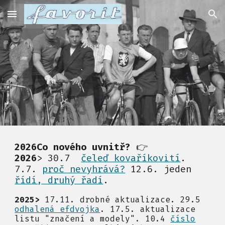
Skip to main content
Skip to navigation
2026
Co nového uvnitř?
👉
2026
> 30.7
čeleď kovaříkovití
.
7.7.
proč nevyhrává?
12.6. jeden
řídí, druhý řadí
.
202
5
>
17.11
. drobné aktualizace.
29.5
odhalená efdvojka
.
17.5. aktualizace
listu "značení a modely".
10.4
číslo