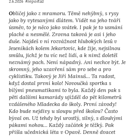
2
.
6
.2026 #reportáž
O
bličej jako z mramoru. Těmě nehýbný, s rysy
jako by vytesanými dlátem. Vidět na jeho tváři
úsměv, to je něco jako svátek. I pak je to usmání
plaché a nesmělé. Zrovna taková je asi i jeho
duše. Najdeš v ní rozvážnost hlubokých lesů v
Jeseníkách kolem Jekartovic, kde žije, nejsilnou
smůlu, jichž je tu víc než lidí, a k nimž doletěl
neznámý pach. Není nápadný. Ani nechce být. Je
skromný, jeho uzavření sám pro sebe a pro
cyklistiku. Takový je Jiří Mainuš… Ta radost,
když dostal první kolo! Novoučká sportka s
bílými pneumatikami to byla. Každý den pak s
pěti dalšími kamarády ujížděl do pět kilometrů
vzdáleného Mladecka do školy. První závody!
Kdo bude nejdivy u sloupu před školou? Často
býval on. Už tehdy byl urostlý, silný, s dlouhými
pákami nohou… Každý začátek je těžký. Pak
přišla učednická léta v Opavě. Denně dvacet