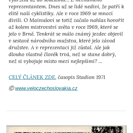
reprezentantem. Dnes už se lidé nediví, že patří k
elitě naší cyklistiky. Ale v roce 1969 se mnozí
divili. O Mainušovi se totiž začalo nahlas hovořit
až kolem mistrovství světa v roce 1969, které se
jelo v Brně. Tenkrát se málo známý jezdec objevil
v sestavě národního mužstva, které jelo závod
družstev. A v reprezentaci již zůstal. Ale jak
dlouho vlastně člověk trvá, než se stane dobrý,
než si vybojuje místo mezi nejlepšími? ...
CELÝ ČLÁNEK ZDE
, časopis Stadion 1971
Ⓒ
www.veloczechoslovakia.cz