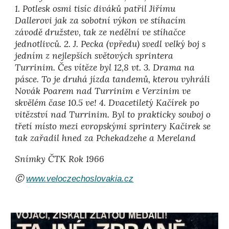
1. Potlesk osmi tisíc diváků patřil Jiřímu
Dallerovi jak za sobotní výkon ve stíhacím
závodě družstev, tak ze nedělní ve stíhačce
jednotlivců. 2. J. Pecka (vpředu) svedl velký boj s
jedním z nejlepších světových sprintera
Turrinim. Čes vítěze byl 12,8 vt. 3. Drama na
pásce. To je druhá jízda tandemů, kterou vyhráli
Novák Poarem nad Turrinim e Verzinim ve
skvělém čase 10.5 ve! 4. Dvacetiletý Kačírek po
vitězství nad Turrinim. Byl to prakticky souboj o
třetí místo mezi evropskými sprintery Kačirek se
tak zařadil hned za Pchekadzehe a Mereland
Snímky ČTK
Rok
19
66
Ⓒ
www.veloczechoslovakia.cz