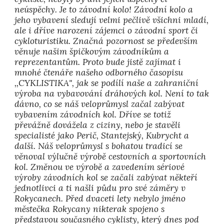
neúspěchy. Je to závodní kolo! Závodní kolo a
jeho vybavení sledují velmi pečlivě všichni mladí,
ale i dříve narození zájemci o závodní sport či
cykloturistiku. Značná pozornost se především
věnuje našim špičkovým závodníkům a
reprezentantům. Proto bude jistě zajímat i
mnohé čtenáře našeho odborného časopisu
,,CYKLISTIKA", jak se podílí naše a zahraniční
výroba na vybavování dráhových kol. Není to tak
dávno, co se náš veloprůmysl začal zabývat
vybavením závodních kol. Dříve se totiž
převážně dovážela z ciziny, nebo je stavěli
specialisté jako Perič, Stantejský, Kubrycht a
další. Náš veloprůmysl s bohatou tradicí se
věnoval výlučně výrobě cestovních a sportovních
kol. Změnou ve výrobě a zavedením sériové
výroby závodních kol se začali zabývat někteří
jednotlivci a ti našli půdu pro své záměry v
Rokycanech. Před dvaceti lety nebylo jméno
městečka Rokycany nikterak spojeno s
představou současného cyklisty, který dnes pod