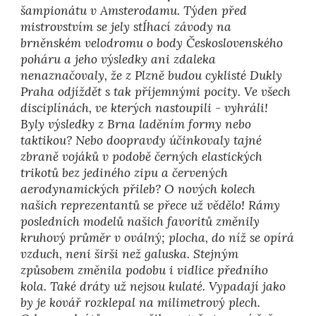
šampionátu v Amsterodamu. Týden před
mistrovstvím se jely stÍhací závody na
brněnském velodromu o body Československého
poháru a jeho výsledky ani zdaleka
nenaznačovaly, že z Plzně budou cyklisté Dukly
Praha odjíždět s tak příjemnými pocity. Ve všech
disciplínách, ve kterých nastoupili - vyhráli!
Byly výsledky z Brna laděním formy nebo
taktikou? Nebo doopravdy účinkovaly tajné
zbraně vojáků v podobě černých elastických
trikotů bez jediného zipu a červených
aerodynamických přileb? O nových kolech
našich reprezentantů se přece už vědělo! Rámy
posledních modelů našich favoritů změnily
kruhový průměr v oválný; plocha, do níž se opírá
vzduch, neni širši než galuska. Stejným
způsobem změnila podobu i vidlice předního
kola. Také dráty už nejsou kulaté. Vypadají jako
by je kovář rozklepal na milimetrový plech.