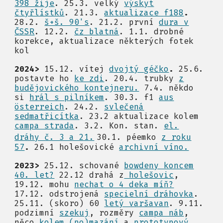
398 žije
.
25.
3. velký
výskyt
čtyřlístků
.
21.3.
aktualizace
f188
.
28.
2.
š+š. 90's
.
21.2. první
d
u
ra v
ČSSR
.
1
2.2.
čz blatná
.
1.1. drobné
korekce, aktualizace některých fotek
kol
202
4
>
15.12.
vítej
dvojtý géčko
.
25.6.
postavte ho
ke zdi
. 20.4.
trubky
z
budějovického kontejneru.
7.4.
někdo
si
hrál s pilníkem
.
30.3.
f
1
aus
ö
sterreich
.
24.2.
svlečená
sedmatřicítka
.
23.2 aktualizace kolem
campa strada
.
3.2.
Kon. stan.
el.
dráhy č. 3 a 21.
30.1.
péemko
z roku
57
.
26.1 hole
š
ovick
é
archivní víno.
2023>
25.12. schované
bowdeny koncem
40. let?
22.12 drahá z
holešovic
,
19.12. mohu
nechat o 4 deka míň?
17.12. odstrojená
specielní dráhovka
.
25.11. (skoro) 60
letý varšavan
. 9.11.
podzimní
szekuj
, rozměry
campa náb
,
něco
kolem (po)mazání
a
prototypový