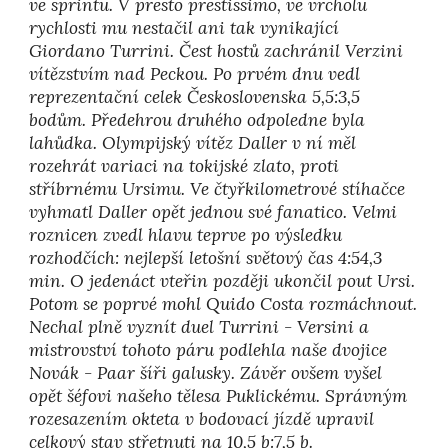
ve sprintu. V presto prestissimo, ve vrcholu
rychlosti mu nestačil ani tak vynikající
Giordano Turrini. Čest hostů zachránil Verzini
vítězstvím nad Peckou. Po prvém dnu vedl
reprezentační celek Československa 5,5:3,5
bodům. Předehrou druhého odpoledne byla
lahůdka. Olympijský vítěz Daller v ní měl
rozehrát variaci na tokijské zlato, proti
stříbrnému Ursimu. Ve čtyřkilometrové stíhačce
vyhmatl Daller opět jednou své fanatico. Velmi
roznicen zvedl hlavu teprve po výsledku
rozhodčích: nejlepší letošní světový čas 4:54,3
min. O jedenáct vteřin později ukončil pout Ursi.
Potom se poprvé mohl Quido Costa rozmáchnout.
Nechal plně vyznít duel Turrini - Versini a
mistrovství tohoto páru podlehla naše dvojice
Novák - Paar šíři galusky. Závěr ovšem vyšel
opět šéfovi našeho tělesa Puklickému. Správným
rozesazením okteta v bodovací jízdě upravil
celkový stav střetnuti na 10,5 b:7,5 b.