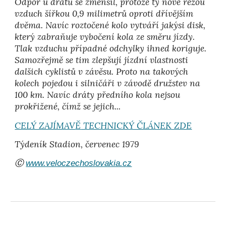
Odpor u drátů se zmenšil, protože ty nové řežou
vzduch šířkou 0,9 milimetrů oproti dřívějším
dvěma. Navíc roztočené kolo vytváří jakýsi disk,
který zabraňuje vybočení kola ze směru jízdy.
Tlak vzduchu případné odchylky ihned koriguje.
Samozřejmě se tim zlepšují jízdní vlastnosti
dalšich cyklistů v závěsu. Proto na takových
kolech pojedou i silničáři v závodě družstev na
100 km. Navíc dráty předního kola nejsou
prokřižené, čímž se jejich...
CELÝ ZAJÍMAV
Ě
TECHNICKÝ ČLÁNEK ZDE
Týdeník
Stadion,
červenec 197
9
Ⓒ
www.veloczechoslovakia.cz