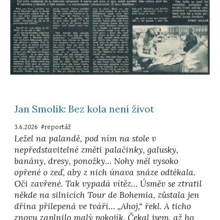
Jan Smolík: Bez kola není život
3.6.2026 #reportáž
Ležel na palandě, pod ním na stole v
nepředstavitelné změti palačinky, galusky,
banány, dresy, ponožky… Nohy měl vysoko
opřené o zeď, aby z nich únava snáze odtékala.
Oči zavřené. Tak vypadá vítěz… Úsměv se ztratil
někde na silnicích Tour de Bohemia, zůstala jen
dřina přilepená ve tváři… „Ahoj,“ řekl. A ticho
znovu zaplnilo malý pokojík. Čekal jsem, až ho