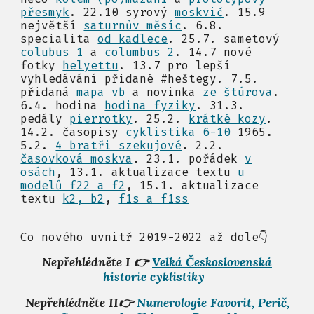
přesmyk
. 22.10 syrový
moskvič
. 15.9
největší
saturnův měsíc
. 6.8.
specialita
od kadlece
. 25.7. sametový
colubus 1
a
columbus 2
.
14.7 nové
fotky
helyettu
. 13.7 pro lepší
vyhledávání přidané
#
heštegy. 7.5.
přidaná
mapa vb
a novinka
ze štúrova
.
6.4. hodina
hodina fyziky
. 31.3.
pedály
pierrotky
. 25.2.
krátké kozy
.
14.2. časopisy
cyklistika 6-10
1965
.
5.2.
4 bratři szekujové
.
2.2.
časovková moskva
.
23.1. pořádek
v
osách
, 13.1. aktualizace textu
u
modelů f22 a f2
, 15.1. aktualizace
textu
k2, b2
,
f1s a f1ss
Co nového uvnitř
2019-2022 až dole👇
Nepřehlédněte I
👉
Velká Československá
historie cyklistiky
Nepřehlédněte II👉
Numerologie
F
avorit,
P
erič,