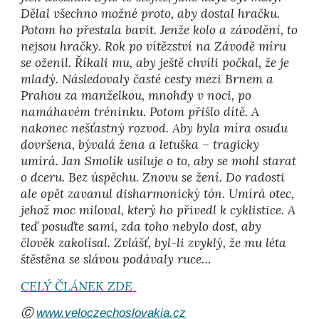
Dělal všechno možné proto, aby dostal hračku.
Potom ho přestala bavit. Jenže kolo a závodění, to
nejsou hračky. Rok po vítězství na Závodě míru
se oženil. Říkali mu, aby ještě chvíli počkal, že je
mladý. Následovaly časté cesty mezi Brnem a
Prahou za manželkou, mnohdy v noci, po
namáhavém tréninku. Potom přišlo dítě. A
nakonec nešťastný rozvod. Aby byla míra osudu
dovršena, bývalá žena a letuška – tragicky
umírá. Jan Smolík usiluje o to, aby se mohl starat
o dceru. Bez úspěchu. Znovu se žení. Do radosti
ale opět zavanul disharmonický tón. Umírá otec,
jehož moc miloval, který ho přivedl k cyklistice. A
teď posuďte sami, zda toho nebylo dost, aby
člověk zakolísal. Zvlášť, byl-li zvyklý, že mu léta
štěstěna se slávou podávaly ruce…
CELÝ ČLÁNEK ZDE
Ⓒ
www.veloczechoslovakia.cz