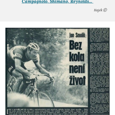
C
ampagnol
o
,
S
himan
o, Reynolds.
..
Hajek Ⓒ