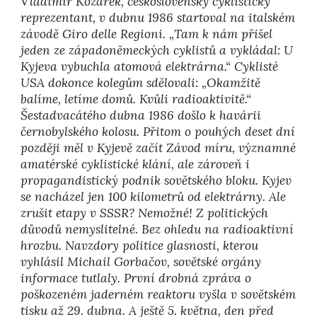
Vladimír Kozárek, československý cyklistický
reprezentant, v dubnu 1986 startoval na italském
závodě Giro delle Regioni. „Tam k nám přišel
jeden ze západoněmeckých cyklistů a vykládal: U
Kyjeva vybuchla atomová elektrárna.“ Cyklisté
USA dokonce kolegům sdělovali: „Okamžitě
balíme, letíme domů. Kvůli radioaktivitě.“
Šestadvacátého dubna 1986 došlo k havárii
černobylského kolosu. Přitom o pouhých deset dní
později měl v Kyjevě začít Závod míru, významné
amatérské cyklistické klání, ale zároveň i
propagandistický podnik sovětského bloku. Kyjev
se nacházel jen 100 kilometrů od elektrárny. Ale
zrušit etapy v SSSR? Nemožné! Z politických
důvodů nemyslitelné. Bez ohledu na radioaktivní
hrozbu. Navzdory politice glasnosti, kterou
vyhlásil Michail Gorbačov, sovětské orgány
informace tutlaly. První drobná zpráva o
poškozeném jaderném reaktoru vyšla v sovětském
tisku až 29. dubna. A ještě 5. května, den před