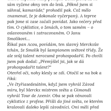
sám vyžene okny ven do lesů. „Pěkně jsem si
sáhnul, kamaráde,“ prohodil pak. Což mělo
znamenat, že je dokonale vyčerpaný. A teprve
pak jsme si zase začali povídat. Jako večery před
tím. O cyklistice, o ženách, o tom samém – o
oslavovaném i zatracovaném. O Janu
Smolíkovi…
Říkal pan Acou, povídám, ten slavný Merckxův
tchán, že Smolík byl šampionem světové třídy. Že
ale svůj talent nerozumě prohospodařil. Po chvíli
jsem pak dodal: „Přemýšlel jsi, jak se dá
prohospodařit talent?“
Otevřel oči, nohy klesly se zdí. Otočil se na bok a
říká:
„Ve čtyřiasedesátém, když jsem vyhrál Závod
míru, byl Merckx mistrem světa a Gimondi
vyhrál Tour de Avenir. Oba se pak věnovali
cyklistice z profese. Přišli do jiné světa, ve kterém
kralovali daleko lepší závodníci. Oni měli před