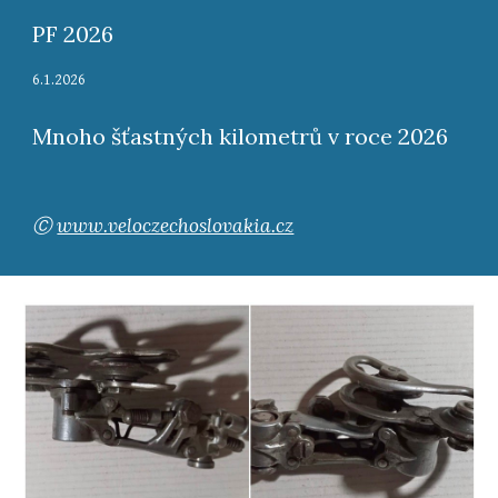
PF 2026
6
.
1
.202
6
Mnoho šťastných kilometrů v roce 2026
Ⓒ
www.veloczechoslovakia.cz