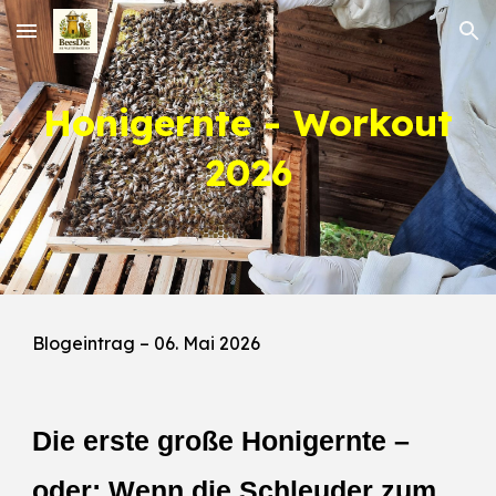
Skip to main content
Skip to navigation
Honigernte - Workout
2026
Blogeintrag –
06. Mai
2026
Die erste große Honigernte –
oder: Wenn die Schleuder zum