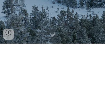
På dette nettstedet kan du lese
kommunedelplan for friluftsliv og grønne
områder.
I sidemenyen kan du, i tillegg til
plandokumentet, lese planens
kunnskapsgrunnlag og se planens kartverktøy.
Kunnskapsgrunnlaget går inn i detaljene på
planens arealer og anlegg, status,
utviklingstrekk og utfordringer. I