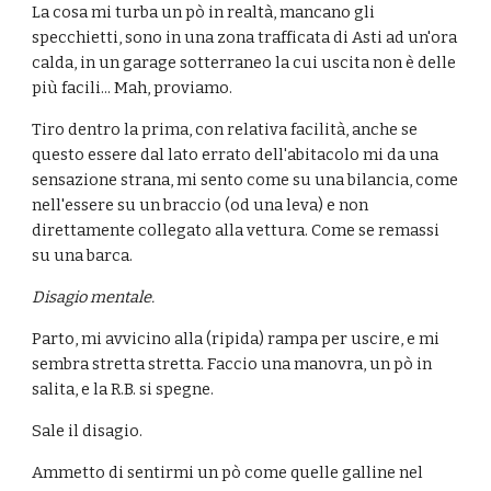
La cosa mi turba un pò in realtà, mancano gli 
specchietti, sono in una zona trafficata di Asti ad un'ora 
calda, in un garage sotterraneo la cui uscita non è delle 
più facili... Mah, proviamo.
Tiro dentro la prima, con relativa facilità, anche se 
questo essere dal lato errato dell'abitacolo mi da una 
sensazione strana, mi sento come su una bilancia, come 
nell'essere su un braccio (od una leva) e non 
direttamente collegato alla vettura. Come se remassi 
su una barca.
Disagio mentale.
Parto, mi avvicino alla (ripida) rampa per uscire, e mi 
sembra stretta stretta. Faccio una manovra, un pò in 
salita, e la R.B. si spegne.
Sale il disagio.
Ammetto di sentirmi un pò come quelle galline nel 