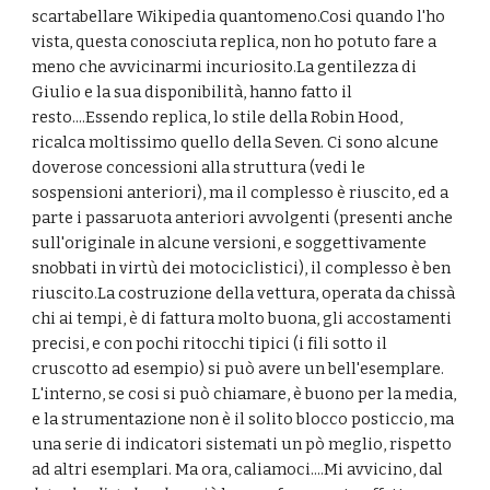
scartabellare Wikipedia quantomeno.Cosi quando l'ho 
vista, questa conosciuta replica, non ho potuto fare a 
meno che avvicinarmi incuriosito.La gentilezza di 
Giulio e la sua disponibilità, hanno fatto il 
resto....Essendo replica, lo stile della Robin Hood, 
ricalca moltissimo quello della Seven. Ci sono alcune 
doverose concessioni alla struttura (vedi le 
sospensioni anteriori), ma il complesso è riuscito, ed a 
parte i passaruota anteriori avvolgenti (presenti anche 
sull'originale in alcune versioni, e soggettivamente 
snobbati in virtù dei motociclistici), il complesso è ben 
riuscito.La costruzione della vettura, operata da chissà 
chi ai tempi, è di fattura molto buona, gli accostamenti 
precisi, e con pochi ritocchi tipici (i fili sotto il 
cruscotto ad esempio) si può avere un bell'esemplare. 
L'interno, se cosi si può chiamare, è buono per la media, 
e la strumentazione non è il solito blocco posticcio, ma 
una serie di indicatori sistemati un pò meglio, rispetto 
ad altri esemplari. Ma ora, caliamoci....Mi avvicino, dal 