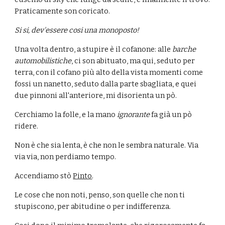
Praticamente son coricato.
Si si, dev'essere cosi una monoposto!
Una volta dentro, a stupire è il cofanone: alle 
barche 
automobilistiche
, ci son abituato, ma qui, seduto per 
terra, con il cofano più alto della vista momenti come 
fossi un nanetto, seduto dalla parte sbagliata, e quei 
due pinnoni all'anteriore, mi disorienta un pò.
Cerchiamo la folle, e la mano 
ignorante
 fa già un pò 
ridere.
Non è che sia lenta, è che non le sembra naturale. Via 
via via, non perdiamo tempo.
Accendiamo stò 
Pinto
.
Le cose che non noti, penso, son quelle che non ti 
stupiscono, per abitudine o per indifferenza.