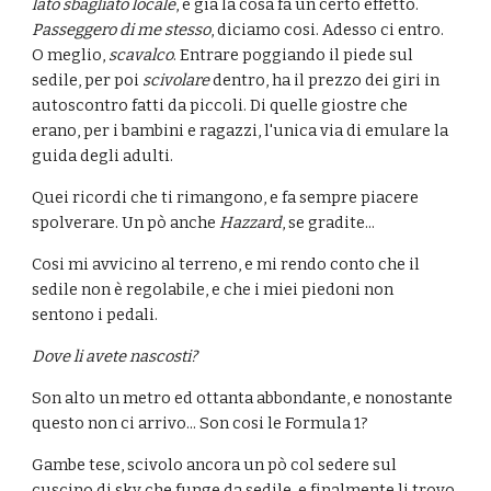
lato sbagliato locale
, e già la cosa fa un certo effetto. 
Passeggero di me stesso
, diciamo cosi. Adesso ci entro. 
O meglio, 
scavalco
. Entrare poggiando il piede sul 
sedile, per poi 
scivolare
 dentro, ha il prezzo dei giri in 
autoscontro fatti da piccoli. Di quelle giostre che 
erano, per i bambini e ragazzi, l'unica via di emulare la 
guida degli adulti.
Quei ricordi che ti rimangono, e fa sempre piacere 
spolverare. Un pò anche 
Hazzard
, se gradite...
Cosi mi avvicino al terreno, e mi rendo conto che il 
sedile non è regolabile, e che i miei piedoni non 
sentono i pedali.
Dove li avete nascosti?
Son alto un metro ed ottanta abbondante, e nonostante 
questo non ci arrivo... Son cosi le Formula 1?
Gambe tese, scivolo ancora un pò col sedere sul 
cuscino di sky che funge da sedile, e finalmente li trovo. 