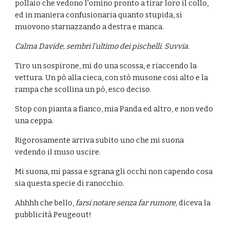
pollaio che vedono l'omino pronto a tirar loro il collo, 
ed in maniera confusionaria quanto stupida, si 
muovono starnazzando a destra e manca.
Calma Davide, sembri l'ultimo dei pischelli.
Suvvia.
Tiro un sospirone, mi do una scossa, e riaccendo la 
vettura. Un pò alla cieca, con stò musone cosi alto e la 
rampa che scollina un pò, esco deciso.
Stop con pianta a fianco, mia Panda ed altro, e non vedo 
una ceppa.
Rigorosamente arriva subito uno che mi suona 
vedendo il muso uscire.
Mi suona, mi passa e sgrana gli occhi non capendo cosa 
sia questa specie di ranocchio.
Ahhhh che bello, 
farsi notare senza far rumore, 
diceva la 
pubblicità Peugeout!