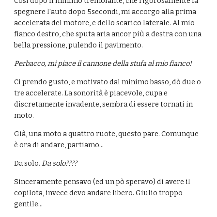
Cosi dopo il minimo tremolante, che rigorosamente fa 
spegnere l'auto dopo 5secondi, mi accorgo alla prima 
accelerata del motore, e dello scarico laterale. Al mio 
fianco destro, che sputa aria ancor più a destra con una 
bella pressione, pulendo il pavimento.
Perbacco, mi piace il cannone della stufa al mio fianco!
Ci prendo gusto, e motivato dal minimo basso, dò due o 
tre accelerate. La sonorità è piacevole, cupa e 
discretamente invadente, sembra di essere tornati in 
moto.
Già, una moto a quattro ruote, questo pare. Comunque 
è ora di andare, partiamo...
Da solo.
 Da solo????
Sinceramente pensavo (ed un pò speravo) di avere il 
copilota, invece devo andare libero. Giulio troppo 
gentile...