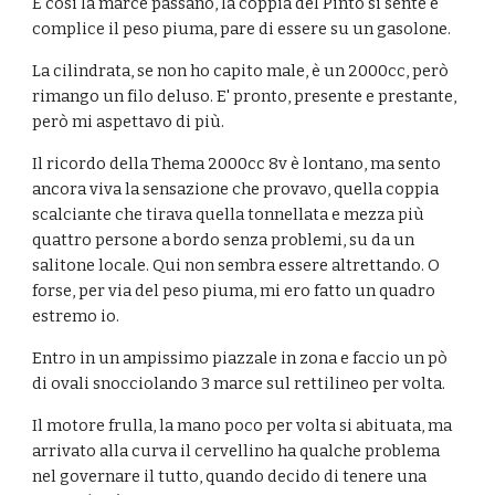
E cosi la marce passano, la coppia del Pinto si sente e 
complice il peso piuma, pare di essere su un gasolone.
La cilindrata, se non ho capito male, è un 2000cc, però 
rimango un filo deluso. E' pronto, presente e prestante, 
però mi aspettavo di più.
Il ricordo della Thema 2000cc 8v è lontano, ma sento 
ancora viva la sensazione che provavo, quella coppia 
scalciante che tirava quella tonnellata e mezza più 
quattro persone a bordo senza problemi, su da un 
salitone locale. Qui non sembra essere altrettando. O 
forse, per via del peso piuma, mi ero fatto un quadro 
estremo io.
Entro in un ampissimo piazzale in zona e faccio un pò 
di ovali snocciolando 3 marce sul rettilineo per volta.
Il motore frulla, la mano poco per volta si abituata, ma 
arrivato alla curva il cervellino ha qualche problema 
nel governare il tutto, quando decido di tenere una 